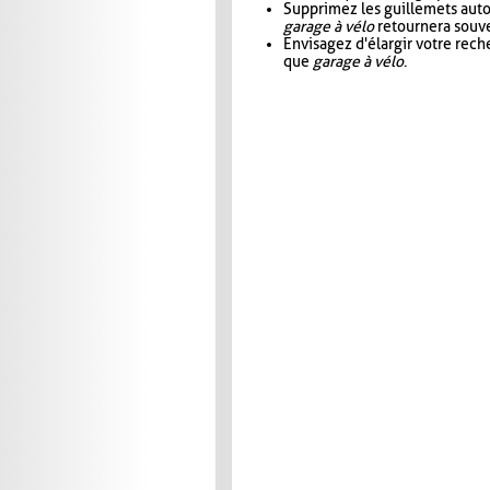
Supprimez les guillemets aut
garage à vélo
retournera souve
Envisagez d'élargir votre rec
que
garage à vélo
.