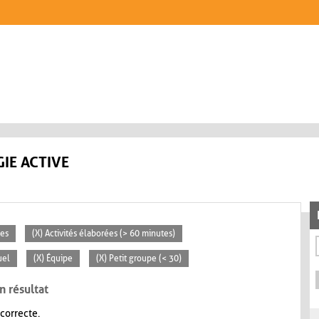
IE ACTIVE
ces
(X) Activités élaborées (> 60 minutes)
uel
(X) Équipe
(X) Petit groupe (< 30)
n résultat
 correcte.