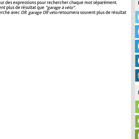
our des expressions pour rechercher chaque mot séparément.
nt plus de résultat que
"garage à vélo"
.
herche avec
OR
.
garage OR vélo
retournera souvent plus de résultat