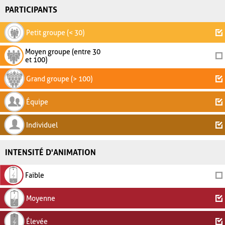
PARTICIPANTS
Petit groupe (< 30)
Moyen groupe (entre 30
et 100)
Grand groupe (> 100)
Équipe
Individuel
INTENSITÉ D'ANIMATION
Faible
Moyenne
Élevée