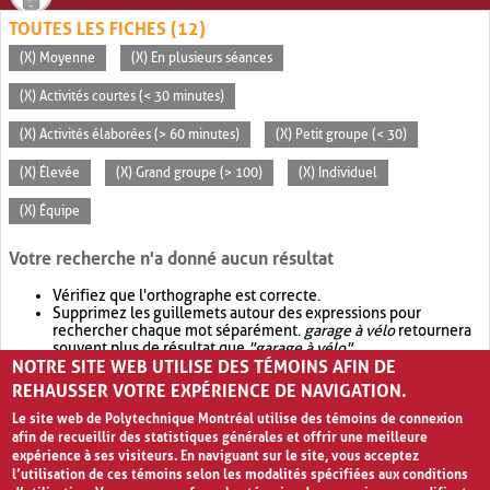
TOUTES LES FICHES (12)
(X) Moyenne
(X) En plusieurs séances
(X) Activités courtes (< 30 minutes)
(X) Activités élaborées (> 60 minutes)
(X) Petit groupe (< 30)
(X) Élevée
(X) Grand groupe (> 100)
(X) Individuel
(X) Équipe
Votre recherche n'a donné aucun résultat
Vérifiez que l'orthographe est correcte.
Supprimez les guillemets autour des expressions pour
rechercher chaque mot séparément.
garage à vélo
retournera
souvent plus de résultat que
"garage à vélo"
.
NOTRE SITE WEB UTILISE DES TÉMOINS AFIN DE
Envisagez d'élargir votre recherche avec
OR
.
garage OR vélo
retournera souvent plus de résultat que
garage à vélo
.
REHAUSSER VOTRE EXPÉRIENCE DE NAVIGATION.
Le site web de Polytechnique Montréal utilise des témoins de connexion
afin de recueillir des statistiques générales et offrir une meilleure
expérience à ses visiteurs. En naviguant sur le site, vous acceptez
l’utilisation de ces témoins selon les modalités spécifiées aux conditions