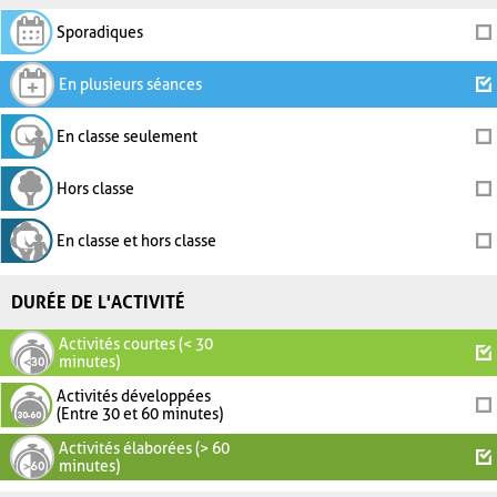
Sporadiques
En plusieurs séances
En classe seulement
Hors classe
En classe et hors classe
DURÉE DE L'ACTIVITÉ
Activités courtes (< 30
minutes)
Activités développées
(Entre 30 et 60 minutes)
Activités élaborées (> 60
minutes)