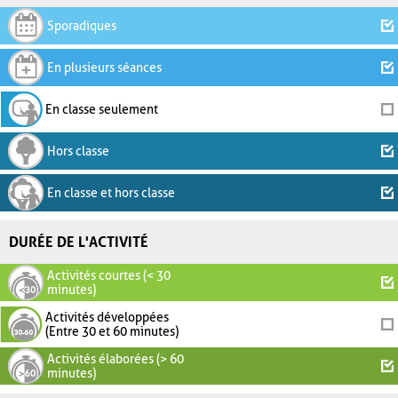
Sporadiques
En plusieurs séances
En classe seulement
Hors classe
En classe et hors classe
DURÉE DE L'ACTIVITÉ
Activités courtes (< 30
minutes)
Activités développées
(Entre 30 et 60 minutes)
Activités élaborées (> 60
minutes)