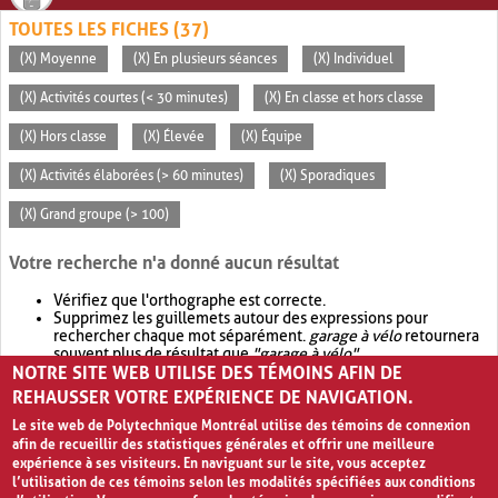
TOUTES LES FICHES (37)
(X) Moyenne
(X) En plusieurs séances
(X) Individuel
(X) Activités courtes (< 30 minutes)
(X) En classe et hors classe
(X) Hors classe
(X) Élevée
(X) Équipe
(X) Activités élaborées (> 60 minutes)
(X) Sporadiques
(X) Grand groupe (> 100)
Votre recherche n'a donné aucun résultat
Vérifiez que l'orthographe est correcte.
Supprimez les guillemets autour des expressions pour
rechercher chaque mot séparément.
garage à vélo
retournera
souvent plus de résultat que
"garage à vélo"
.
NOTRE SITE WEB UTILISE DES TÉMOINS AFIN DE
Envisagez d'élargir votre recherche avec
OR
.
garage OR vélo
retournera souvent plus de résultat que
garage à vélo
.
REHAUSSER VOTRE EXPÉRIENCE DE NAVIGATION.
Le site web de Polytechnique Montréal utilise des témoins de connexion
afin de recueillir des statistiques générales et offrir une meilleure
expérience à ses visiteurs. En naviguant sur le site, vous acceptez
l’utilisation de ces témoins selon les modalités spécifiées aux conditions