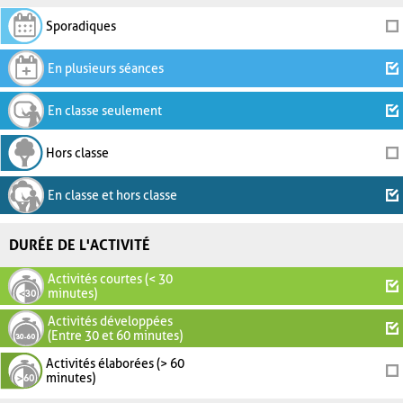
Sporadiques
En plusieurs séances
En classe seulement
Hors classe
En classe et hors classe
DURÉE DE L'ACTIVITÉ
Activités courtes (< 30
minutes)
Activités développées
(Entre 30 et 60 minutes)
Activités élaborées (> 60
minutes)