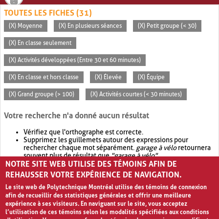
TOUTES LES FICHES (31)
(X) Moyenne
(X) En plusieurs séances
(X) Petit groupe (< 30)
(X) En classe seulement
(X) Activités développées (Entre 30 et 60 minutes)
(X) En classe et hors classe
(X) Élevée
(X) Équipe
(X) Grand groupe (> 100)
(X) Activités courtes (< 30 minutes)
Votre recherche n'a donné aucun résultat
Vérifiez que l'orthographe est correcte.
Supprimez les guillemets autour des expressions pour
rechercher chaque mot séparément.
garage à vélo
retournera
souvent plus de résultat que
"garage à vélo"
.
NOTRE SITE WEB UTILISE DES TÉMOINS AFIN DE
Envisagez d'élargir votre recherche avec
OR
.
garage OR vélo
retournera souvent plus de résultat que
garage à vélo
.
REHAUSSER VOTRE EXPÉRIENCE DE NAVIGATION.
Le site web de Polytechnique Montréal utilise des témoins de connexion
afin de recueillir des statistiques générales et offrir une meilleure
expérience à ses visiteurs. En naviguant sur le site, vous acceptez
l’utilisation de ces témoins selon les modalités spécifiées aux conditions