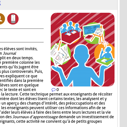
E
s élèves sont invités,
un
Journal
plit en deux temps.
e première colonne les
ents qu’ils jugent être
s plus controversés. Puis,
ves expliquent ce que
entifiés dans la première
élèves sont en quelque
c le texte et sont en
0
à la lecture. Cette technique permet aux enseignants de récolter
nière dont les élèves lisent certains textes, les analysent et y
e un aperçu des champs d’intérêt, des préoccupations et des
e, les enseignants peuvent utiliser ces informations afin de se
der leurs élèves à faire des liens entre leurs lectures et la vie
tion des
Journaux d’apprentissage
demande un investissement de
ignants, cette activité ne convient qu’à de petits groupes