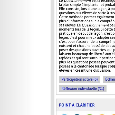
Le
Questionnement
est la techniqu
la plus simple à implanter et probab
Elle consiste, lors d’une leçon, à p
questions aux élèves de sorte à susc
Cette méthode permet également à
plus d’informations sur la compré
ses élèves. Le
Questionnement
peu
moments lors de la leçon. Si cette
pratique en début de leçon, c’est po
leçon, c’est pour mieux adapter ses 
c’est pour s’assurer de la compréhe
existent et chacune possède des av
poser des questions ouvertes, qui 
laissent beaucoup de liberté aux élè
rapides et qui sont surtout pertinen
plus, les questions posées peuvent 
posées à la cantonade lorsque l’obj
élèves en créant une discussion.
Participation active (6)
Échan
Réflexion individuelle (31)
POINT À CLARIFIER