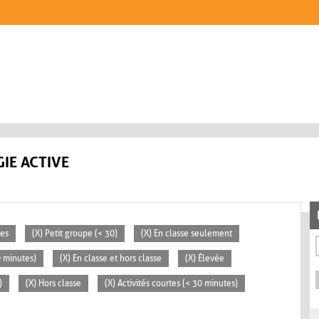
IE ACTIVE
ces
(X) Petit groupe (< 30)
(X) En classe seulement
0 minutes)
(X) En classe et hors classe
(X) Élevée
)
(X) Hors classe
(X) Activités courtes (< 30 minutes)