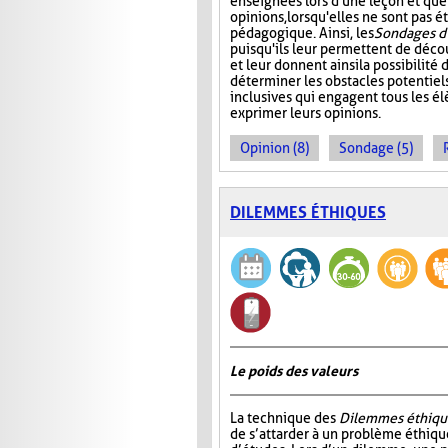
enseignées lors d'une leçon et que
opinions, lorsqu'elles ne sont pas
pédagogique. Ainsi, les
Sondages d
puisqu'ils leur permettent de décou
et leur donnent ainsi la possibilité
déterminer les obstacles potentiels
inclusives qui engagent tous les él
exprimer leurs opinions.
Opinion (8)
Sondage (5)
DILEMMES ÉTHIQUES
Le poids des valeurs
La technique des
Dilemmes éthiqu
de s’attarder à un problème éthiqu