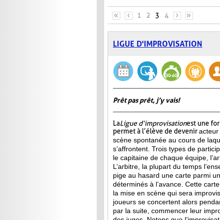
PAGES
«
‹
1
2
3
4
›
»
LIGUE D'IMPROVISATION
Prêt pas prêt, j’y vais!
La
Ligue d’improvisation
est une fo
permet à l’élève de devenir
acteur
scène spontanée au cours de laqu
s’affrontent. Trois types de partici
le capitaine de chaque équipe, l’arb
L’arbitre, la plupart du temps l’ens
pige au hasard une carte parmi u
déterminés à l’avance. Cette carte 
la mise en scène qui sera improvis
joueurs se concertent alors penda
par la suite, commencer leur improv
des juges. Notons que l’improvisa