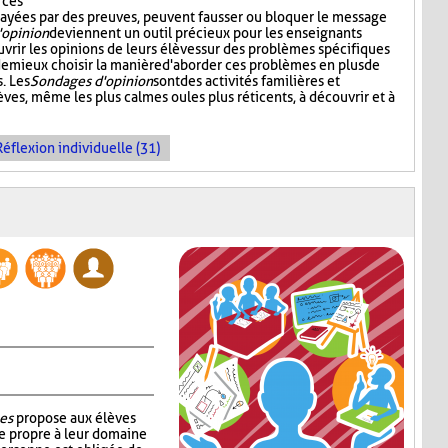
 ces
 étayées par des preuves, peuvent fausser ou bloquer le message
'opinion
deviennent un outil précieux pour les enseignants
vrir les opinions de leurs élèves sur des problèmes spécifiques
 de mieux choisir la manière d'aborder ces problèmes en plus de
. Les
Sondages d'opinion
sont des activités familières et
èves, même les plus calmes ou les plus réticents, à découvrir et à
Réflexion individuelle (31)
es
propose aux élèves
e propre à leur domaine