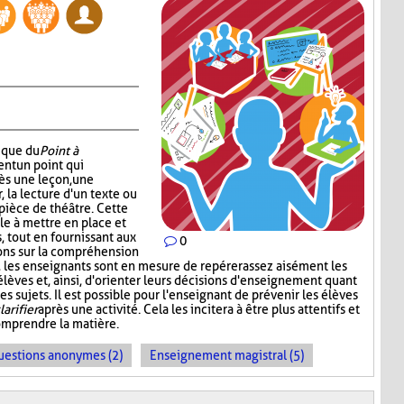
nique du
Point à
ent un point qui
ès une leçon, une
r, la lecture d'un texte ou
pièce de théâtre. Cette
e à mettre en place et
 tout en fournissant aux
0
ons sur la compréhension
t, les enseignants sont en mesure de repérer assez aisément les
s élèves et, ainsi, d'orienter leurs décisions d'enseignement quant
s sujets. Il est possible pour l'enseignant de prévenir les élèves
larifier
après une activité. Cela les incitera à être plus attentifs et
omprendre la matière.
uestions anonymes (2)
Enseignement magistral (5)