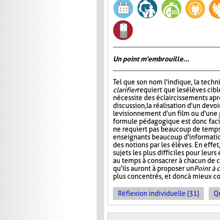
Un point m'embrouille...
Tel que son nom l'indique, la tech
clarifier
requiert que les élèves cibl
nécessite des éclaircissements apr
discussion, la réalisation d'un devoi
le visionnement d'un film ou d'une 
formule pédagogique est donc facil
ne requiert pas beaucoup de temps,
enseignants beaucoup d'informati
des notions par les élèves. En effe
sujets les plus difficiles pour leur
au temps à consacrer à chacun de ce
qu'ils auront à proposer un
Point à c
plus concentrés, et donc à mieux c
Réflexion individuelle (31)
Q