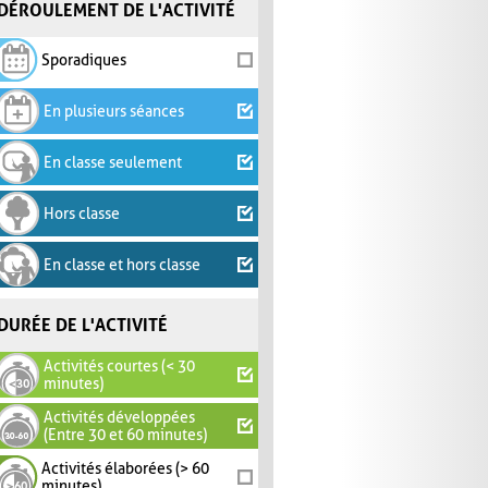
DÉROULEMENT DE L'ACTIVITÉ
Sporadiques
En plusieurs séances
En classe seulement
Hors classe
En classe et hors classe
DURÉE DE L'ACTIVITÉ
Activités courtes (< 30
minutes)
Activités développées
(Entre 30 et 60 minutes)
Activités élaborées (> 60
minutes)