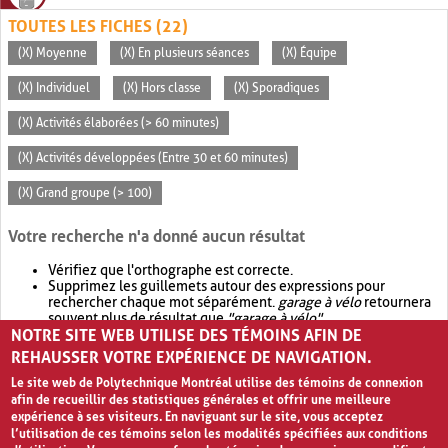
TOUTES LES FICHES (22)
(X) Moyenne
(X) En plusieurs séances
(X) Équipe
(X) Individuel
(X) Hors classe
(X) Sporadiques
(X) Activités élaborées (> 60 minutes)
(X) Activités développées (Entre 30 et 60 minutes)
(X) Grand groupe (> 100)
Votre recherche n'a donné aucun résultat
Vérifiez que l'orthographe est correcte.
Supprimez les guillemets autour des expressions pour
rechercher chaque mot séparément.
garage à vélo
retournera
souvent plus de résultat que
"garage à vélo"
.
NOTRE SITE WEB UTILISE DES TÉMOINS AFIN DE
Envisagez d'élargir votre recherche avec
OR
.
garage OR vélo
retournera souvent plus de résultat que
garage à vélo
.
REHAUSSER VOTRE EXPÉRIENCE DE NAVIGATION.
Le site web de Polytechnique Montréal utilise des témoins de connexion
afin de recueillir des statistiques générales et offrir une meilleure
expérience à ses visiteurs. En naviguant sur le site, vous acceptez
l’utilisation de ces témoins selon les modalités spécifiées aux conditions