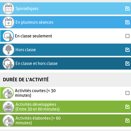
Sporadiques
En plusieurs séances
En classe seulement
Hors classe
En classe et hors classe
DURÉE DE L'ACTIVITÉ
Activités courtes (< 30
minutes)
Activités développées
(Entre 30 et 60 minutes)
Activités élaborées (> 60
minutes)