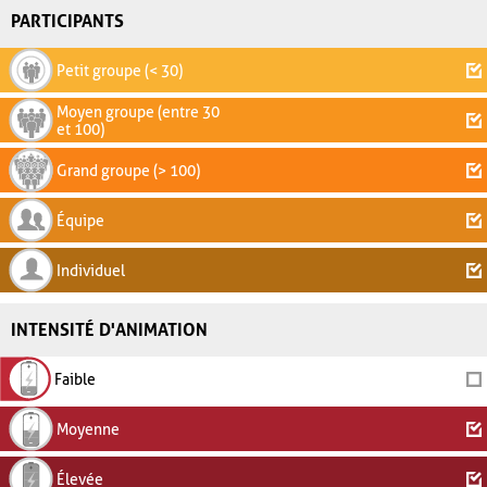
PARTICIPANTS
Petit groupe (< 30)
Moyen groupe (entre 30
et 100)
Grand groupe (> 100)
Équipe
Individuel
INTENSITÉ D'ANIMATION
Faible
Moyenne
Élevée