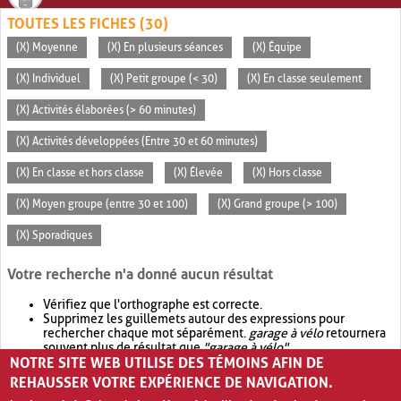
TOUTES LES FICHES (30)
(X) Moyenne
(X) En plusieurs séances
(X) Équipe
(X) Individuel
(X) Petit groupe (< 30)
(X) En classe seulement
(X) Activités élaborées (> 60 minutes)
(X) Activités développées (Entre 30 et 60 minutes)
(X) En classe et hors classe
(X) Élevée
(X) Hors classe
(X) Moyen groupe (entre 30 et 100)
(X) Grand groupe (> 100)
(X) Sporadiques
Votre recherche n'a donné aucun résultat
Vérifiez que l'orthographe est correcte.
Supprimez les guillemets autour des expressions pour
rechercher chaque mot séparément.
garage à vélo
retournera
souvent plus de résultat que
"garage à vélo"
.
NOTRE SITE WEB UTILISE DES TÉMOINS AFIN DE
Envisagez d'élargir votre recherche avec
OR
.
garage OR vélo
retournera souvent plus de résultat que
garage à vélo
.
REHAUSSER VOTRE EXPÉRIENCE DE NAVIGATION.