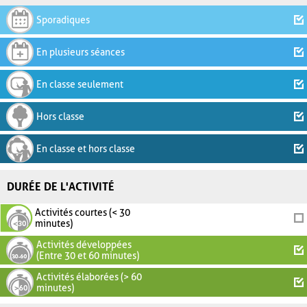
Sporadiques
En plusieurs séances
En classe seulement
Hors classe
En classe et hors classe
DURÉE DE L'ACTIVITÉ
Activités courtes (< 30
minutes)
Activités développées
(Entre 30 et 60 minutes)
Activités élaborées (> 60
minutes)