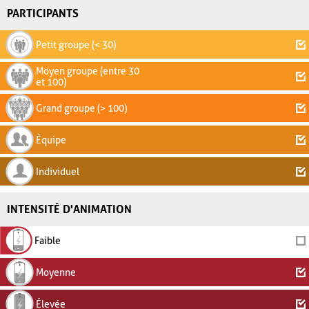
PARTICIPANTS
Petit groupe (< 30)
Moyen groupe (entre 30
et 100)
Grand groupe (> 100)
Équipe
Individuel
INTENSITÉ D'ANIMATION
Faible
Moyenne
Élevée