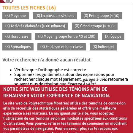
TOUTES LES FICHES (16)
(X) Moyenne
(X) En plusieurs séances
(X) Petit groupe (< 30)
(X) Activités élaborées (> 60 minutes)
(X) Grand groupe (> 100)
(X) Hors classe
(X) Moyen groupe (entre 30 et 100)
(X) Équipe
(X) Sporadiques
(X) En classe et hors classe
(X) Individuel
Votre recherche n'a donné aucun résultat
Vérifiez que l'orthographe est correcte.
Supprimez les guillemets autour des expressions pour
rechercher chaque mot séparément.
garage à vélo
retournera
souvent plus de résultat que
"garage à vélo"
.
NOTRE SITE WEB UTILISE DES TÉMOINS AFIN DE
Envisagez d'élargir votre recherche avec
OR
.
garage OR vélo
retournera souvent plus de résultat que
garage à vélo
.
REHAUSSER VOTRE EXPÉRIENCE DE NAVIGATION.
Le site web de Polytechnique Montréal utilise des témoins de connexion
afin de recueillir des statistiques générales et offrir une meilleure
expérience à ses visiteurs. En naviguant sur le site, vous acceptez
l’utilisation de ces témoins selon les modalités spécifiées aux conditions
d’utilisation. Vous pouvez refuser les témoins de connexion en modifiant
vos paramètres de navigation. Pour en savoir plus sur le recours aux