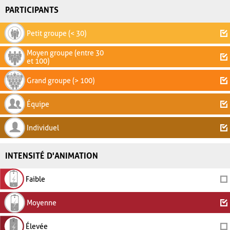
PARTICIPANTS
Petit groupe (< 30)
Moyen groupe (entre 30
et 100)
Grand groupe (> 100)
Équipe
Individuel
INTENSITÉ D'ANIMATION
Faible
Moyenne
Élevée