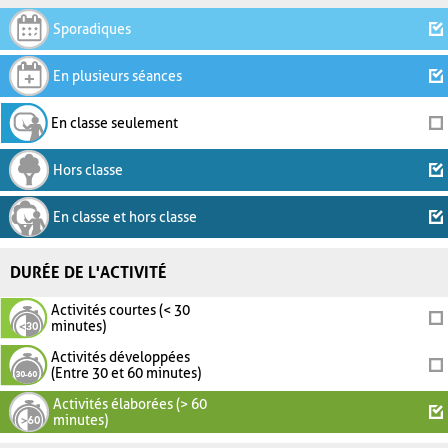
Sporadiques
En plusieurs séances
En classe seulement
Hors classe
En classe et hors classe
DURÉE DE L'ACTIVITÉ
Activités courtes (< 30
minutes)
Activités développées
(Entre 30 et 60 minutes)
Activités élaborées (> 60
minutes)