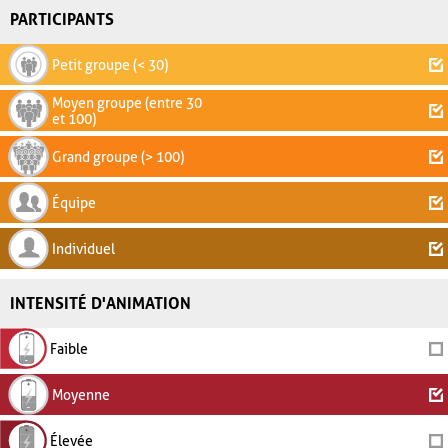
PARTICIPANTS
Petit groupe (< 30)
Moyen groupe (entre 30
et 100)
Grand groupe (> 100)
Équipe
Individuel
INTENSITÉ D'ANIMATION
Faible
Moyenne
Élevée