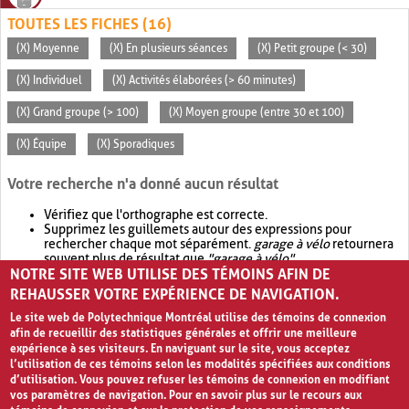
TOUTES LES FICHES (16)
(X) Moyenne
(X) En plusieurs séances
(X) Petit groupe (< 30)
(X) Individuel
(X) Activités élaborées (> 60 minutes)
(X) Grand groupe (> 100)
(X) Moyen groupe (entre 30 et 100)
(X) Équipe
(X) Sporadiques
Votre recherche n'a donné aucun résultat
Vérifiez que l'orthographe est correcte.
Supprimez les guillemets autour des expressions pour
rechercher chaque mot séparément.
garage à vélo
retournera
souvent plus de résultat que
"garage à vélo"
.
NOTRE SITE WEB UTILISE DES TÉMOINS AFIN DE
Envisagez d'élargir votre recherche avec
OR
.
garage OR vélo
retournera souvent plus de résultat que
garage à vélo
.
REHAUSSER VOTRE EXPÉRIENCE DE NAVIGATION.
Le site web de Polytechnique Montréal utilise des témoins de connexion
afin de recueillir des statistiques générales et offrir une meilleure
expérience à ses visiteurs. En naviguant sur le site, vous acceptez
l’utilisation de ces témoins selon les modalités spécifiées aux conditions
d’utilisation. Vous pouvez refuser les témoins de connexion en modifiant
vos paramètres de navigation. Pour en savoir plus sur le recours aux