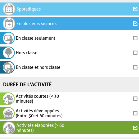
Sporadiques
En plusieurs séances
En classe seulement
Hors classe
En classe et hors classe
DURÉE DE L'ACTIVITÉ
Activités courtes (< 30
minutes)
Activités développées
(Entre 30 et 60 minutes)
Activités élaborées (> 60
minutes)