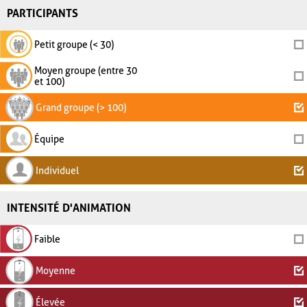
PARTICIPANTS
Petit groupe (< 30)
Moyen groupe (entre 30
et 100)
Grand groupe (> 100)
Équipe
Individuel
INTENSITÉ D'ANIMATION
Faible
Moyenne
Élevée