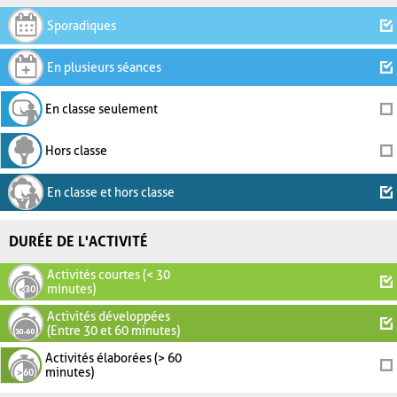
Sporadiques
En plusieurs séances
En classe seulement
Hors classe
En classe et hors classe
DURÉE DE L'ACTIVITÉ
Activités courtes (< 30
minutes)
Activités développées
(Entre 30 et 60 minutes)
Activités élaborées (> 60
minutes)