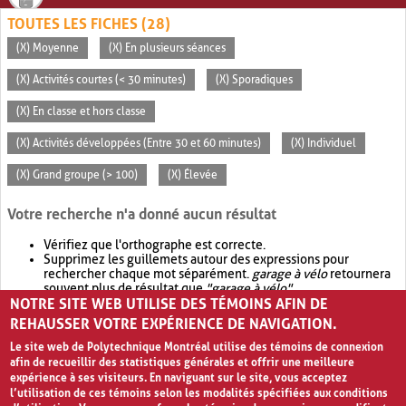
TOUTES LES FICHES (28)
(X) Moyenne
(X) En plusieurs séances
(X) Activités courtes (< 30 minutes)
(X) Sporadiques
(X) En classe et hors classe
(X) Activités développées (Entre 30 et 60 minutes)
(X) Individuel
(X) Grand groupe (> 100)
(X) Élevée
Votre recherche n'a donné aucun résultat
Vérifiez que l'orthographe est correcte.
Supprimez les guillemets autour des expressions pour
rechercher chaque mot séparément.
garage à vélo
retournera
souvent plus de résultat que
"garage à vélo"
.
NOTRE SITE WEB UTILISE DES TÉMOINS AFIN DE
Envisagez d'élargir votre recherche avec
OR
.
garage OR vélo
retournera souvent plus de résultat que
garage à vélo
.
REHAUSSER VOTRE EXPÉRIENCE DE NAVIGATION.
Le site web de Polytechnique Montréal utilise des témoins de connexion
afin de recueillir des statistiques générales et offrir une meilleure
expérience à ses visiteurs. En naviguant sur le site, vous acceptez
l’utilisation de ces témoins selon les modalités spécifiées aux conditions