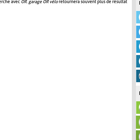
herche avec
OR
.
garage OR vélo
retournera souvent plus de résultat