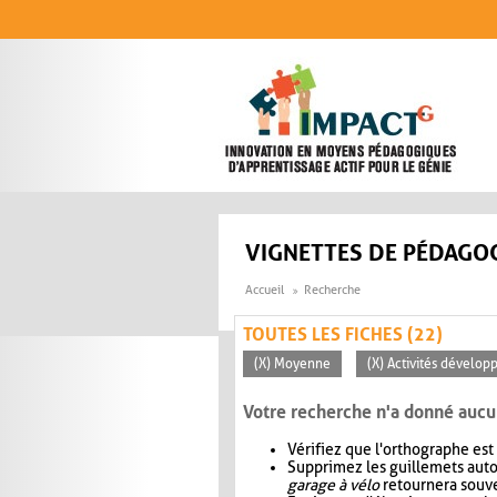
Aller au contenu principal
VIGNETTES DE PÉDAGOG
Accueil
Recherche
TOUTES LES FICHES (22)
(X) Moyenne
(X) Activités dévelop
Votre recherche n'a donné aucu
Vérifiez que l'orthographe est
Supprimez les guillemets aut
garage à vélo
retournera souve