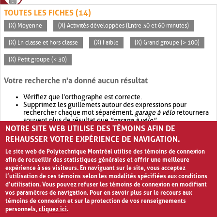
TOUTES LES FICHES (14)
(X) Moyenne
(X) Activités développées (Entre 30 et 60 minutes)
(X) En classe et hors classe
(X) Faible
(X) Grand groupe (> 100)
(X) Petit groupe (< 30)
Votre recherche n'a donné aucun résultat
Vérifiez que l'orthographe est correcte.
Supprimez les guillemets autour des expressions pour
rechercher chaque mot séparément.
garage à vélo
retournera
souvent plus de résultat que
"garage à vélo"
.
NOTRE SITE WEB UTILISE DES TÉMOINS AFIN DE
Envisagez d'élargir votre recherche avec
OR
.
garage OR vélo
retournera souvent plus de résultat que
garage à vélo
.
REHAUSSER VOTRE EXPÉRIENCE DE NAVIGATION.
Le site web de Polytechnique Montréal utilise des témoins de connexion
afin de recueillir des statistiques générales et offrir une meilleure
expérience à ses visiteurs. En naviguant sur le site, vous acceptez
l’utilisation de ces témoins selon les modalités spécifiées aux conditions
d’utilisation. Vous pouvez refuser les témoins de connexion en modifiant
vos paramètres de navigation. Pour en savoir plus sur le recours aux
témoins de connexion et sur la protection de vos renseignements
personnels,
cliquez ici
.
Avis de confidentialité et conditions d’utilisation