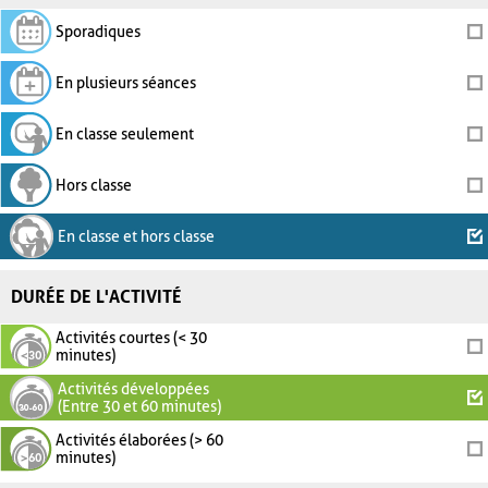
Sporadiques
En plusieurs séances
En classe seulement
Hors classe
En classe et hors classe
DURÉE DE L'ACTIVITÉ
Activités courtes (< 30
minutes)
Activités développées
(Entre 30 et 60 minutes)
Activités élaborées (> 60
minutes)