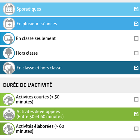
Sporadiques
En plusieurs séances
En classe seulement
Hors classe
En classe et hors classe
DURÉE DE L'ACTIVITÉ
Activités courtes (< 30
minutes)
Activités développées
(Entre 30 et 60 minutes)
Activités élaborées (> 60
minutes)