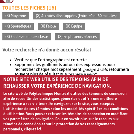
TOUTES LES FICHES (16)
(X) Moyenne
(X) Activités développées (Entre 30 et 60 minutes)
(X) Sporadiques
(X) Faible
(X) Équipe
(X) En classe et hors classe
(X) En plusieurs séances
Votre recherche n'a donné aucun résultat
Vérifiez que l'orthographe est correcte.
Supprimez les guillemets autour des expressions pour
rechercher chaque mot séparément.
garage à vélo
retournera
souvent plus de résultat que
"garage à vélo"
.
NOTRE SITE WEB UTILISE DES TÉMOINS AFIN DE
Envisagez d'élargir votre recherche avec
OR
.
garage OR vélo
retournera souvent plus de résultat que
garage à vélo
.
REHAUSSER VOTRE EXPÉRIENCE DE NAVIGATION.
Le site web de Polytechnique Montréal utilise des témoins de connexion
afin de recueillir des statistiques générales et offrir une meilleure
expérience à ses visiteurs. En naviguant sur le site, vous acceptez
l’utilisation de ces témoins selon les modalités spécifiées aux conditions
d’utilisation. Vous pouvez refuser les témoins de connexion en modifiant
vos paramètres de navigation. Pour en savoir plus sur le recours aux
témoins de connexion et sur la protection de vos renseignements
personnels,
cliquez ici
.
Avis de confidentialité et conditions d’utilisation