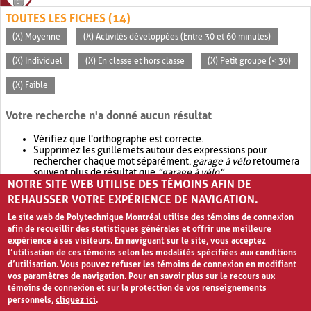
TOUTES LES FICHES (14)
(X) Moyenne
(X) Activités développées (Entre 30 et 60 minutes)
(X) Individuel
(X) En classe et hors classe
(X) Petit groupe (< 30)
(X) Faible
Votre recherche n'a donné aucun résultat
Vérifiez que l'orthographe est correcte.
Supprimez les guillemets autour des expressions pour
rechercher chaque mot séparément.
garage à vélo
retournera
souvent plus de résultat que
"garage à vélo"
.
NOTRE SITE WEB UTILISE DES TÉMOINS AFIN DE
Envisagez d'élargir votre recherche avec
OR
.
garage OR vélo
retournera souvent plus de résultat que
garage à vélo
.
REHAUSSER VOTRE EXPÉRIENCE DE NAVIGATION.
Le site web de Polytechnique Montréal utilise des témoins de connexion
afin de recueillir des statistiques générales et offrir une meilleure
expérience à ses visiteurs. En naviguant sur le site, vous acceptez
l’utilisation de ces témoins selon les modalités spécifiées aux conditions
d’utilisation. Vous pouvez refuser les témoins de connexion en modifiant
vos paramètres de navigation. Pour en savoir plus sur le recours aux
témoins de connexion et sur la protection de vos renseignements
personnels,
cliquez ici
.
Avis de confidentialité et conditions d’utilisation