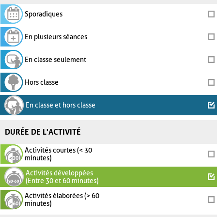
Sporadiques
En plusieurs séances
En classe seulement
Hors classe
En classe et hors classe
DURÉE DE L'ACTIVITÉ
Activités courtes (< 30
minutes)
Activités développées
(Entre 30 et 60 minutes)
Activités élaborées (> 60
minutes)