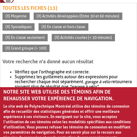
TOUTES LES FICHES (13)
(X) Moyenne
(X) Activités développées (Entre 30 et 60 minutes)
(X) Sporadiques
(X) En classe et hors classe
(X) En classe seulement
(X) Activités courtes (< 30 minutes)
(X) Grand groupe (> 100)
Votre recherche n'a donné aucun résultat
Vérifiez que l'orthographe est correcte.
Supprimez les guillemets autour des expressions pour
rechercher chaque mot séparément.
garage à vélo
retournera
souvent plus de résultat que
"garage à vélo"
.
NOTRE SITE WEB UTILISE DES TÉMOINS AFIN DE
Envisagez d'élargir votre recherche avec
OR
.
garage OR vélo
retournera souvent plus de résultat que
garage à vélo
.
REHAUSSER VOTRE EXPÉRIENCE DE NAVIGATION.
Le site web de Polytechnique Montréal utilise des témoins de connexion
afin de recueillir des statistiques générales et offrir une meilleure
expérience à ses visiteurs. En naviguant sur le site, vous acceptez
l’utilisation de ces témoins selon les modalités spécifiées aux conditions
d’utilisation. Vous pouvez refuser les témoins de connexion en modifiant
vos paramètres de navigation. Pour en savoir plus sur le recours aux