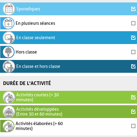
Sporadiques
En plusieurs séances
En classe seulement
Hors classe
En classe et hors classe
DURÉE DE L'ACTIVITÉ
Activités courtes (< 30
minutes)
Activités développées
(Entre 30 et 60 minutes)
Activités élaborées (> 60
minutes)