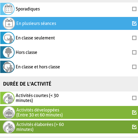
Sporadiques
En plusieurs séances
En classe seulement
Hors classe
En classe et hors classe
DURÉE DE L'ACTIVITÉ
Activités courtes (< 30
minutes)
Activités développées
(Entre 30 et 60 minutes)
Activités élaborées (> 60
minutes)