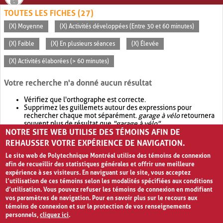
TOUTES LES FICHES (27)
(X) Moyenne
(X) Activités développées (Entre 30 et 60 minutes)
(X) Faible
(X) En plusieurs séances
(X) Élevée
(X) Activités élaborées (> 60 minutes)
Votre recherche n'a donné aucun résultat
Vérifiez que l'orthographe est correcte.
Supprimez les guillemets autour des expressions pour
rechercher chaque mot séparément.
garage à vélo
retournera
souvent plus de résultat que
"garage à vélo"
.
NOTRE SITE WEB UTILISE DES TÉMOINS AFIN DE
Envisagez d'élargir votre recherche avec
OR
.
garage OR vélo
retournera souvent plus de résultat que
garage à vélo
.
REHAUSSER VOTRE EXPÉRIENCE DE NAVIGATION.
Le site web de Polytechnique Montréal utilise des témoins de connexion
afin de recueillir des statistiques générales et offrir une meilleure
expérience à ses visiteurs. En naviguant sur le site, vous acceptez
l’utilisation de ces témoins selon les modalités spécifiées aux conditions
d’utilisation. Vous pouvez refuser les témoins de connexion en modifiant
vos paramètres de navigation. Pour en savoir plus sur le recours aux
témoins de connexion et sur la protection de vos renseignements
personnels,
cliquez ici
.
Avis de confidentialité et conditions d’utilisation