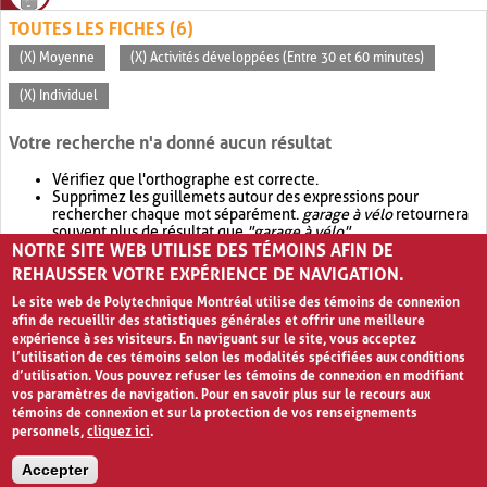
TOUTES LES FICHES (6)
(X) Moyenne
(X) Activités développées (Entre 30 et 60 minutes)
(X) Individuel
Votre recherche n'a donné aucun résultat
Vérifiez que l'orthographe est correcte.
Supprimez les guillemets autour des expressions pour
rechercher chaque mot séparément.
garage à vélo
retournera
souvent plus de résultat que
"garage à vélo"
.
NOTRE SITE WEB UTILISE DES TÉMOINS AFIN DE
Envisagez d'élargir votre recherche avec
OR
.
garage OR vélo
retournera souvent plus de résultat que
garage à vélo
.
REHAUSSER VOTRE EXPÉRIENCE DE NAVIGATION.
Le site web de Polytechnique Montréal utilise des témoins de connexion
afin de recueillir des statistiques générales et offrir une meilleure
expérience à ses visiteurs. En naviguant sur le site, vous acceptez
l’utilisation de ces témoins selon les modalités spécifiées aux conditions
d’utilisation. Vous pouvez refuser les témoins de connexion en modifiant
vos paramètres de navigation. Pour en savoir plus sur le recours aux
témoins de connexion et sur la protection de vos renseignements
personnels,
cliquez ici
.
Avis de confidentialité et conditions d’utilisation
Accepter