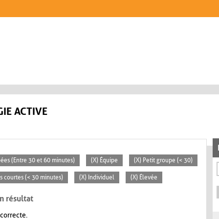
IE ACTIVE
pées (Entre 30 et 60 minutes)
(X) Équipe
(X) Petit groupe (< 30)
és courtes (< 30 minutes)
(X) Individuel
(X) Élevée
n résultat
 correcte.