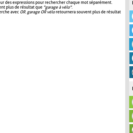
our des expressions pour rechercher chaque mot séparément.
nt plus de résultat que
"garage à vélo"
.
herche avec
OR
.
garage OR vélo
retournera souvent plus de résultat