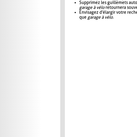
Supprimez les guillemets aut
garage à vélo
retournera souve
Envisagez d'élargir votre rec
que
garage à vélo
.