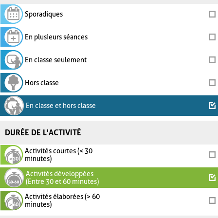
Sporadiques
En plusieurs séances
En classe seulement
Hors classe
En classe et hors classe
DURÉE DE L'ACTIVITÉ
Activités courtes (< 30
minutes)
Activités développées
(Entre 30 et 60 minutes)
Activités élaborées (> 60
minutes)