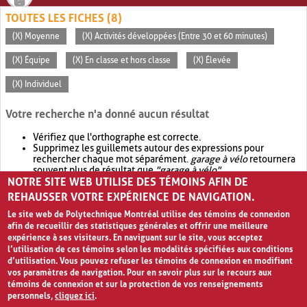
TOUTES LES FICHES (8)
(X) Moyenne
(X) Activités développées (Entre 30 et 60 minutes)
(X) Équipe
(X) En classe et hors classe
(X) Élevée
(X) Individuel
Votre recherche n'a donné aucun résultat
Vérifiez que l'orthographe est correcte.
Supprimez les guillemets autour des expressions pour
rechercher chaque mot séparément.
garage à vélo
retournera
souvent plus de résultat que
"garage à vélo"
.
NOTRE SITE WEB UTILISE DES TÉMOINS AFIN DE
Envisagez d'élargir votre recherche avec
OR
.
garage OR vélo
retournera souvent plus de résultat que
garage à vélo
.
REHAUSSER VOTRE EXPÉRIENCE DE NAVIGATION.
Le site web de Polytechnique Montréal utilise des témoins de connexion
afin de recueillir des statistiques générales et offrir une meilleure
expérience à ses visiteurs. En naviguant sur le site, vous acceptez
l’utilisation de ces témoins selon les modalités spécifiées aux conditions
d’utilisation. Vous pouvez refuser les témoins de connexion en modifiant
vos paramètres de navigation. Pour en savoir plus sur le recours aux
témoins de connexion et sur la protection de vos renseignements
personnels,
cliquez ici
.
Avis de confidentialité et conditions d’utilisation