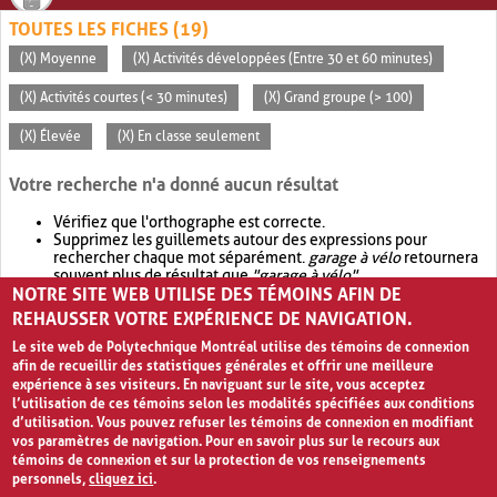
TOUTES LES FICHES (19)
(X) Moyenne
(X) Activités développées (Entre 30 et 60 minutes)
(X) Activités courtes (< 30 minutes)
(X) Grand groupe (> 100)
(X) Élevée
(X) En classe seulement
Votre recherche n'a donné aucun résultat
Vérifiez que l'orthographe est correcte.
Supprimez les guillemets autour des expressions pour
rechercher chaque mot séparément.
garage à vélo
retournera
souvent plus de résultat que
"garage à vélo"
.
NOTRE SITE WEB UTILISE DES TÉMOINS AFIN DE
Envisagez d'élargir votre recherche avec
OR
.
garage OR vélo
retournera souvent plus de résultat que
garage à vélo
.
REHAUSSER VOTRE EXPÉRIENCE DE NAVIGATION.
Le site web de Polytechnique Montréal utilise des témoins de connexion
afin de recueillir des statistiques générales et offrir une meilleure
expérience à ses visiteurs. En naviguant sur le site, vous acceptez
l’utilisation de ces témoins selon les modalités spécifiées aux conditions
d’utilisation. Vous pouvez refuser les témoins de connexion en modifiant
vos paramètres de navigation. Pour en savoir plus sur le recours aux
témoins de connexion et sur la protection de vos renseignements
personnels,
cliquez ici
.
Avis de confidentialité et conditions d’utilisation