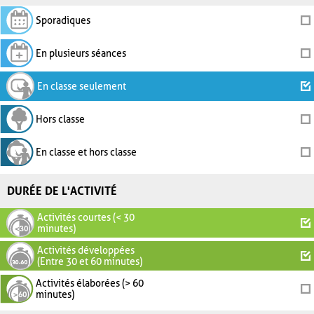
Sporadiques
En plusieurs séances
En classe seulement
Hors classe
En classe et hors classe
DURÉE DE L'ACTIVITÉ
Activités courtes (< 30
minutes)
Activités développées
(Entre 30 et 60 minutes)
Activités élaborées (> 60
minutes)