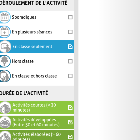
DÉROULEMENT DE L'ACTIVITÉ
Sporadiques
En plusieurs séances
En classe seulement
Hors classe
En classe et hors classe
DURÉE DE L'ACTIVITÉ
Activités courtes (< 30
minutes)
Activités développées
(Entre 30 et 60 minutes)
Activités élaborées (> 60
minutes)