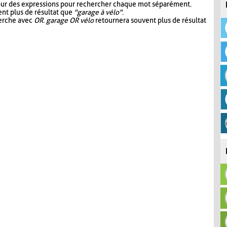
our des expressions pour rechercher chaque mot séparément.
nt plus de résultat que
"garage à vélo"
.
herche avec
OR
.
garage OR vélo
retournera souvent plus de résultat