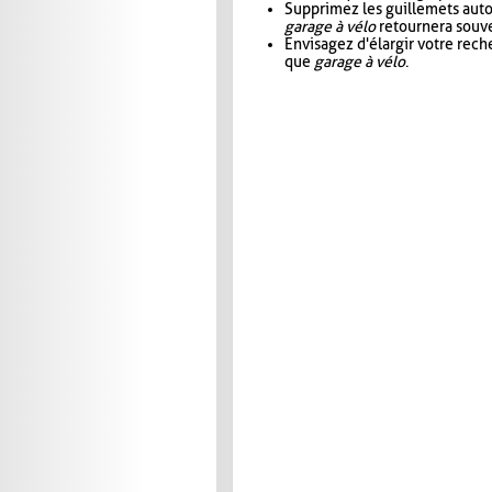
Supprimez les guillemets aut
garage à vélo
retournera souve
Envisagez d'élargir votre rec
que
garage à vélo
.