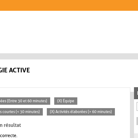
IE ACTIVE
pées (Entre 30 et 60 minutes)
(X) Équipe
és courtes (< 30 minutes)
(X) Activités élaborées (> 60 minutes)
n résultat
 correcte.