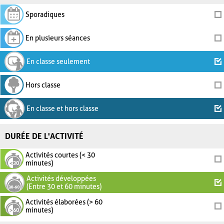
Sporadiques
En plusieurs séances
En classe seulement
Hors classe
En classe et hors classe
DURÉE DE L'ACTIVITÉ
Activités courtes (< 30
minutes)
Activités développées
(Entre 30 et 60 minutes)
Activités élaborées (> 60
minutes)