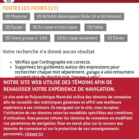
TOUTES LES FICHES (27)
(X) Moyenne
(X) Activités développées (Entre 30 et 60 minutes)
(X) Équipe
(X) En classe et hors classe
(X) Faible
(X) Grand groupe (> 100)
(X) En classe seulement
(X) Élevée
Votre recherche n'a donné aucun résultat
Vérifiez que l'orthographe est correcte.
Supprimez les guillemets autour des expressions pour
rechercher chaque mot séparément.
garage à vélo
retournera
souvent plus de résultat que
"garage à vélo"
.
NOTRE SITE WEB UTILISE DES TÉMOINS AFIN DE
Envisagez d'élargir votre recherche avec
OR
.
garage OR vélo
retournera souvent plus de résultat que
garage à vélo
.
REHAUSSER VOTRE EXPÉRIENCE DE NAVIGATION.
Le site web de Polytechnique Montréal utilise des témoins de connexion
afin de recueillir des statistiques générales et offrir une meilleure
expérience à ses visiteurs. En naviguant sur le site, vous acceptez
l’utilisation de ces témoins selon les modalités spécifiées aux conditions
d’utilisation. Vous pouvez refuser les témoins de connexion en modifiant
vos paramètres de navigation. Pour en savoir plus sur le recours aux
témoins de connexion et sur la protection de vos renseignements
personnels,
cliquez ici
.
Avis de confidentialité et conditions d’utilisation