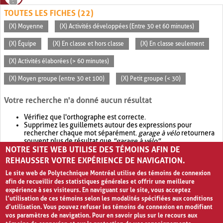
TOUTES LES FICHES (22)
(X) Moyenne
(X) Activités développées (Entre 30 et 60 minutes)
(X) Équipe
(X) En classe et hors classe
(X) En classe seulement
(X) Activités élaborées (> 60 minutes)
(X) Moyen groupe (entre 30 et 100)
(X) Petit groupe (< 30)
Votre recherche n'a donné aucun résultat
Vérifiez que l'orthographe est correcte.
Supprimez les guillemets autour des expressions pour
rechercher chaque mot séparément.
garage à vélo
retournera
souvent plus de résultat que
"garage à vélo"
.
NOTRE SITE WEB UTILISE DES TÉMOINS AFIN DE
Envisagez d'élargir votre recherche avec
OR
.
garage OR vélo
retournera souvent plus de résultat que
garage à vélo
.
REHAUSSER VOTRE EXPÉRIENCE DE NAVIGATION.
Le site web de Polytechnique Montréal utilise des témoins de connexion
afin de recueillir des statistiques générales et offrir une meilleure
expérience à ses visiteurs. En naviguant sur le site, vous acceptez
l’utilisation de ces témoins selon les modalités spécifiées aux conditions
d’utilisation. Vous pouvez refuser les témoins de connexion en modifiant
vos paramètres de navigation. Pour en savoir plus sur le recours aux