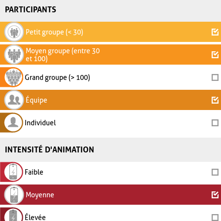
PARTICIPANTS
Petit groupe (< 30)
Moyen groupe (entre 30
et 100)
Grand groupe (> 100)
Équipe
Individuel
INTENSITÉ D'ANIMATION
Faible
Moyenne
Élevée