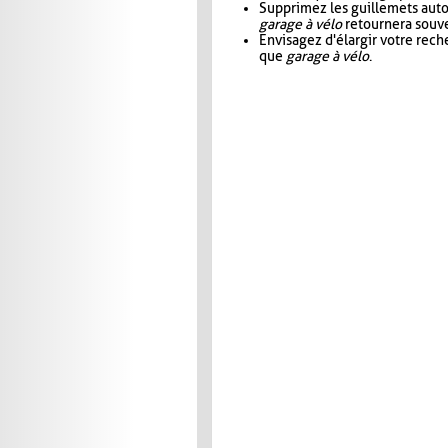
Supprimez les guillemets aut
garage à vélo
retournera souve
Envisagez d'élargir votre rec
que
garage à vélo
.