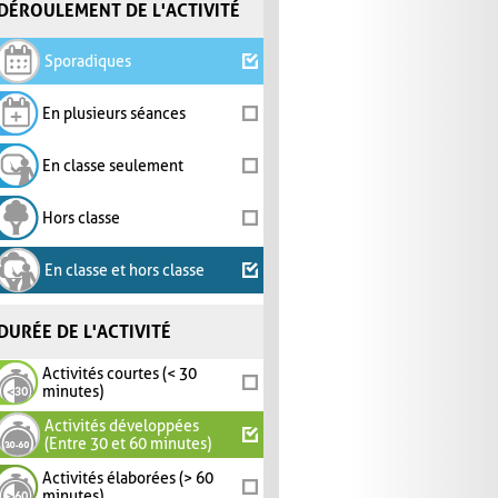
DÉROULEMENT DE L'ACTIVITÉ
Sporadiques
En plusieurs séances
En classe seulement
Hors classe
En classe et hors classe
DURÉE DE L'ACTIVITÉ
Activités courtes (< 30
minutes)
Activités développées
(Entre 30 et 60 minutes)
Activités élaborées (> 60
minutes)