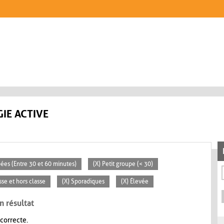
IE ACTIVE
pées (Entre 30 et 60 minutes)
(X) Petit groupe (< 30)
sse et hors classe
(X) Sporadiques
(X) Élevée
n résultat
 correcte.