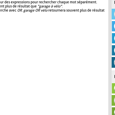
our des expressions pour rechercher chaque mot séparément.
nt plus de résultat que
"garage à vélo"
.
herche avec
OR
.
garage OR vélo
retournera souvent plus de résultat