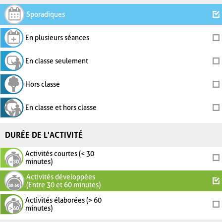
Sporadiques
En plusieurs séances
En classe seulement
Hors classe
En classe et hors classe
DURÉE DE L'ACTIVITÉ
Activités courtes (< 30
minutes)
Activités développées
(Entre 30 et 60 minutes)
Activités élaborées (> 60
minutes)