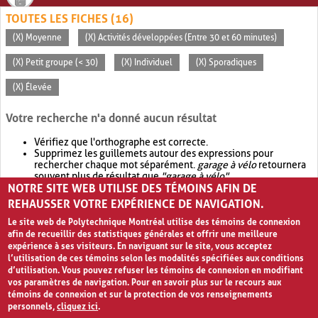
TOUTES LES FICHES (16)
(X) Moyenne
(X) Activités développées (Entre 30 et 60 minutes)
(X) Petit groupe (< 30)
(X) Individuel
(X) Sporadiques
(X) Élevée
Votre recherche n'a donné aucun résultat
Vérifiez que l'orthographe est correcte.
Supprimez les guillemets autour des expressions pour
rechercher chaque mot séparément.
garage à vélo
retournera
souvent plus de résultat que
"garage à vélo"
.
NOTRE SITE WEB UTILISE DES TÉMOINS AFIN DE
Envisagez d'élargir votre recherche avec
OR
.
garage OR vélo
retournera souvent plus de résultat que
garage à vélo
.
REHAUSSER VOTRE EXPÉRIENCE DE NAVIGATION.
Le site web de Polytechnique Montréal utilise des témoins de connexion
afin de recueillir des statistiques générales et offrir une meilleure
expérience à ses visiteurs. En naviguant sur le site, vous acceptez
l’utilisation de ces témoins selon les modalités spécifiées aux conditions
d’utilisation. Vous pouvez refuser les témoins de connexion en modifiant
vos paramètres de navigation. Pour en savoir plus sur le recours aux
témoins de connexion et sur la protection de vos renseignements
personnels,
cliquez ici
.
Avis de confidentialité et conditions d’utilisation