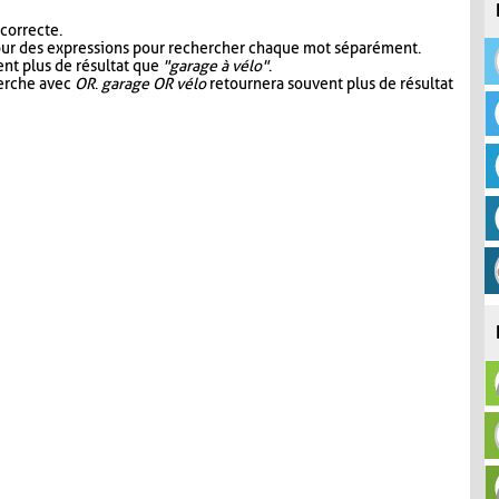
 correcte.
our des expressions pour rechercher chaque mot séparément.
nt plus de résultat que
"garage à vélo"
.
herche avec
OR
.
garage OR vélo
retournera souvent plus de résultat