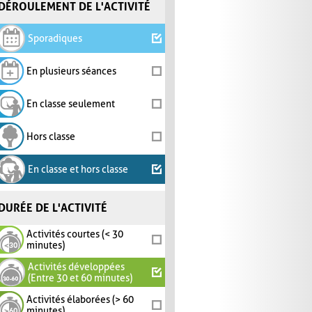
DÉROULEMENT DE L'ACTIVITÉ
Sporadiques
En plusieurs séances
En classe seulement
Hors classe
En classe et hors classe
DURÉE DE L'ACTIVITÉ
Activités courtes (< 30
minutes)
Activités développées
(Entre 30 et 60 minutes)
Activités élaborées (> 60
minutes)