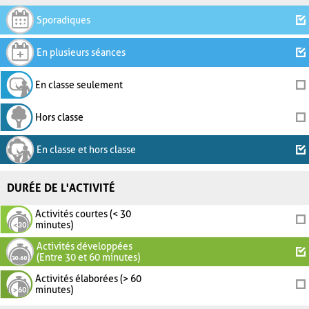
Sporadiques
En plusieurs séances
En classe seulement
Hors classe
En classe et hors classe
DURÉE DE L'ACTIVITÉ
Activités courtes (< 30
minutes)
Activités développées
(Entre 30 et 60 minutes)
Activités élaborées (> 60
minutes)