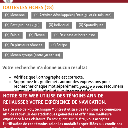
TOUTES LES FICHES (28)
(X) Moyenne
(X) Activités développées (Entre 30 et 60 minutes)
(X) Petit groupe (< 30)
(X) Individuel
(X) Sporadiques
(X) Faible
(X) Élevée
(X) En classe et hors classe
(X) En plusieurs séances
(X) Équipe
(X) Moyen groupe (entre 30 et 100)
Votre recherche n'a donné aucun résultat
Vérifiez que l'orthographe est correcte.
Supprimez les guillemets autour des expressions pour
rechercher chaque mot séparément.
garage à vélo
retournera
souvent plus de résultat que
"garage à vélo"
.
NOTRE SITE WEB UTILISE DES TÉMOINS AFIN DE
Envisagez d'élargir votre recherche avec
OR
.
garage OR vélo
retournera souvent plus de résultat que
garage à vélo
.
REHAUSSER VOTRE EXPÉRIENCE DE NAVIGATION.
Le site web de Polytechnique Montréal utilise des témoins de connexion
afin de recueillir des statistiques générales et offrir une meilleure
expérience à ses visiteurs. En naviguant sur le site, vous acceptez
l’utilisation de ces témoins selon les modalités spécifiées aux conditions