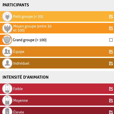
PARTICIPANTS
Petit groupe (< 30)
Moyen groupe (entre 30
et 100)
Grand groupe (> 100)
Équipe
Individuel
INTENSITÉ D'ANIMATION
Faible
Moyenne
Élevée