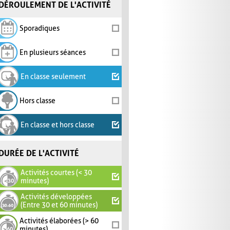
DÉROULEMENT DE L'ACTIVITÉ
Sporadiques
En plusieurs séances
En classe seulement
Hors classe
En classe et hors classe
DURÉE DE L'ACTIVITÉ
Activités courtes (< 30
minutes)
Activités développées
(Entre 30 et 60 minutes)
Activités élaborées (> 60
minutes)