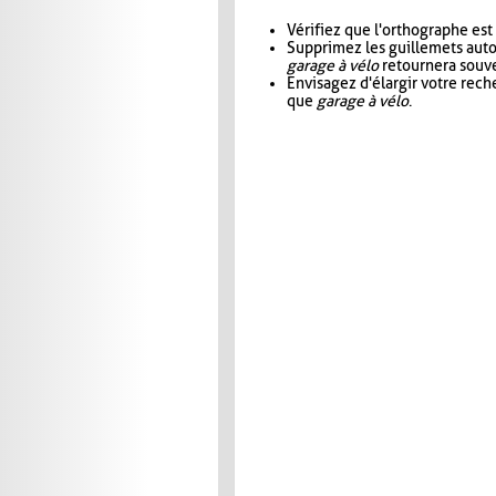
Vérifiez que l'orthographe est
Supprimez les guillemets aut
garage à vélo
retournera souve
Envisagez d'élargir votre rec
que
garage à vélo
.