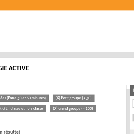
IE ACTIVE
pées (Entre 30 et 60 minutes)
(X) Petit groupe (< 30)
(X) En classe et hors classe
(X) Grand groupe (> 100)
n résultat