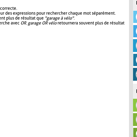
 correcte.
our des expressions pour rechercher chaque mot séparément.
nt plus de résultat que
"garage à vélo"
.
herche avec
OR
.
garage OR vélo
retournera souvent plus de résultat