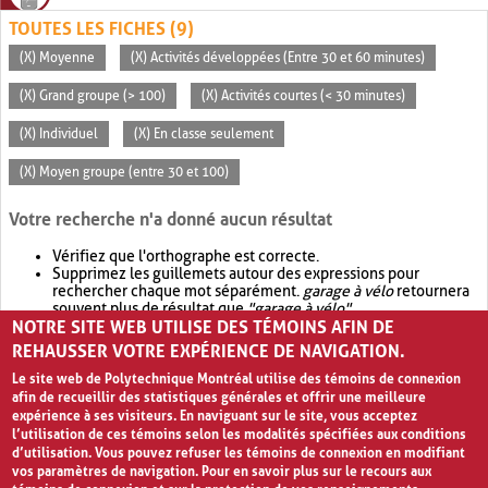
TOUTES LES FICHES (9)
(X) Moyenne
(X) Activités développées (Entre 30 et 60 minutes)
(X) Grand groupe (> 100)
(X) Activités courtes (< 30 minutes)
(X) Individuel
(X) En classe seulement
(X) Moyen groupe (entre 30 et 100)
Votre recherche n'a donné aucun résultat
Vérifiez que l'orthographe est correcte.
Supprimez les guillemets autour des expressions pour
rechercher chaque mot séparément.
garage à vélo
retournera
souvent plus de résultat que
"garage à vélo"
.
NOTRE SITE WEB UTILISE DES TÉMOINS AFIN DE
Envisagez d'élargir votre recherche avec
OR
.
garage OR vélo
retournera souvent plus de résultat que
garage à vélo
.
REHAUSSER VOTRE EXPÉRIENCE DE NAVIGATION.
Le site web de Polytechnique Montréal utilise des témoins de connexion
afin de recueillir des statistiques générales et offrir une meilleure
expérience à ses visiteurs. En naviguant sur le site, vous acceptez
l’utilisation de ces témoins selon les modalités spécifiées aux conditions
d’utilisation. Vous pouvez refuser les témoins de connexion en modifiant
vos paramètres de navigation. Pour en savoir plus sur le recours aux