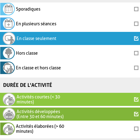
Sporadiques
En plusieurs séances
En classe seulement
Hors classe
En classe et hors classe
DURÉE DE L'ACTIVITÉ
Activités courtes (< 30
minutes)
Activités développées
(Entre 30 et 60 minutes)
Activités élaborées (> 60
minutes)