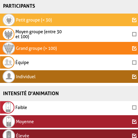
PARTICIPANTS
Petit groupe (< 30)
Moyen groupe (entre 30
et 100)
Grand groupe (> 100)
Équipe
Individuel
INTENSITÉ D'ANIMATION
Faible
Moyenne
Élevée