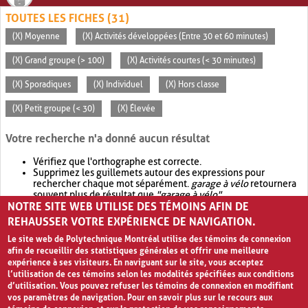
TOUTES LES FICHES (31)
(X) Moyenne
(X) Activités développées (Entre 30 et 60 minutes)
(X) Grand groupe (> 100)
(X) Activités courtes (< 30 minutes)
(X) Sporadiques
(X) Individuel
(X) Hors classe
(X) Petit groupe (< 30)
(X) Élevée
Votre recherche n'a donné aucun résultat
Vérifiez que l'orthographe est correcte.
Supprimez les guillemets autour des expressions pour
rechercher chaque mot séparément.
garage à vélo
retournera
souvent plus de résultat que
"garage à vélo"
.
NOTRE SITE WEB UTILISE DES TÉMOINS AFIN DE
Envisagez d'élargir votre recherche avec
OR
.
garage OR vélo
retournera souvent plus de résultat que
garage à vélo
.
REHAUSSER VOTRE EXPÉRIENCE DE NAVIGATION.
Le site web de Polytechnique Montréal utilise des témoins de connexion
afin de recueillir des statistiques générales et offrir une meilleure
expérience à ses visiteurs. En naviguant sur le site, vous acceptez
l’utilisation de ces témoins selon les modalités spécifiées aux conditions
d’utilisation. Vous pouvez refuser les témoins de connexion en modifiant
vos paramètres de navigation. Pour en savoir plus sur le recours aux