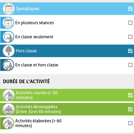
Sporadiques
En plusieurs séances
En classe seulement
Hors classe
En classe et hors classe
DURÉE DE L'ACTIVITÉ
Activités courtes (< 30
minutes)
Activités développées
(Entre 30 et 60 minutes)
Activités élaborées (> 60
minutes)