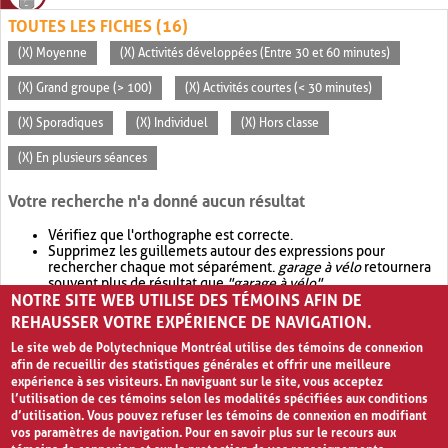
TOUTES LES FICHES (16)
(X) Moyenne
(X) Activités développées (Entre 30 et 60 minutes)
(X) Grand groupe (> 100)
(X) Activités courtes (< 30 minutes)
(X) Sporadiques
(X) Individuel
(X) Hors classe
(X) En plusieurs séances
Votre recherche n'a donné aucun résultat
Vérifiez que l'orthographe est correcte.
Supprimez les guillemets autour des expressions pour
rechercher chaque mot séparément.
garage à vélo
retournera
souvent plus de résultat que
"garage à vélo"
.
NOTRE SITE WEB UTILISE DES TÉMOINS AFIN DE
Envisagez d'élargir votre recherche avec
OR
.
garage OR vélo
retournera souvent plus de résultat que
garage à vélo
.
REHAUSSER VOTRE EXPÉRIENCE DE NAVIGATION.
Le site web de Polytechnique Montréal utilise des témoins de connexion
afin de recueillir des statistiques générales et offrir une meilleure
expérience à ses visiteurs. En naviguant sur le site, vous acceptez
l’utilisation de ces témoins selon les modalités spécifiées aux conditions
d’utilisation. Vous pouvez refuser les témoins de connexion en modifiant
vos paramètres de navigation. Pour en savoir plus sur le recours aux