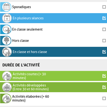
Sporadiques
En plusieurs séances
En classe seulement
Hors classe
En classe et hors classe
DURÉE DE L'ACTIVITÉ
Activités courtes (< 30
minutes)
Activités développées
(Entre 30 et 60 minutes)
Activités élaborées (> 60
minutes)