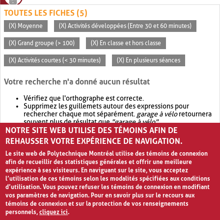
TOUTES LES FICHES (5)
(X) Moyenne
(X) Activités développées (Entre 30 et 60 minutes)
(X) Grand groupe (> 100)
(X) En classe et hors classe
(X) Activités courtes (< 30 minutes)
(X) En plusieurs séances
Votre recherche n'a donné aucun résultat
Vérifiez que l'orthographe est correcte.
Supprimez les guillemets autour des expressions pour
rechercher chaque mot séparément.
garage à vélo
retournera
souvent plus de résultat que
"garage à vélo"
.
NOTRE SITE WEB UTILISE DES TÉMOINS AFIN DE
Envisagez d'élargir votre recherche avec
OR
.
garage OR vélo
retournera souvent plus de résultat que
garage à vélo
.
REHAUSSER VOTRE EXPÉRIENCE DE NAVIGATION.
Le site web de Polytechnique Montréal utilise des témoins de connexion
afin de recueillir des statistiques générales et offrir une meilleure
expérience à ses visiteurs. En naviguant sur le site, vous acceptez
l’utilisation de ces témoins selon les modalités spécifiées aux conditions
d’utilisation. Vous pouvez refuser les témoins de connexion en modifiant
vos paramètres de navigation. Pour en savoir plus sur le recours aux
témoins de connexion et sur la protection de vos renseignements
personnels,
cliquez ici
.
Avis de confidentialité et conditions d’utilisation