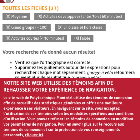
TOUTES LES FICHES (23)
(X) Moyenne
(X) Activités développées (Entre 30 et 60 minutes)
(X) Grand groupe (> 100)
(X) En classe et hors classe
(X) Activités courtes (< 30 minutes)
(X) Faible
Votre recherche n'a donné aucun résultat
Vérifiez que l'orthographe est correcte.
Supprimez les guillemets autour des expressions pour
rechercher chaque mot séparément.
garage à vélo
retournera
souvent plus de résultat que
"garage à vélo"
.
NOTRE SITE WEB UTILISE DES TÉMOINS AFIN DE
Envisagez d'élargir votre recherche avec
OR
.
garage OR vélo
retournera souvent plus de résultat que
garage à vélo
.
REHAUSSER VOTRE EXPÉRIENCE DE NAVIGATION.
Le site web de Polytechnique Montréal utilise des témoins de connexion
afin de recueillir des statistiques générales et offrir une meilleure
expérience à ses visiteurs. En naviguant sur le site, vous acceptez
l’utilisation de ces témoins selon les modalités spécifiées aux conditions
d’utilisation. Vous pouvez refuser les témoins de connexion en modifiant
vos paramètres de navigation. Pour en savoir plus sur le recours aux
témoins de connexion et sur la protection de vos renseignements
personnels,
cliquez ici
.
Avis de confidentialité et conditions d’utilisation