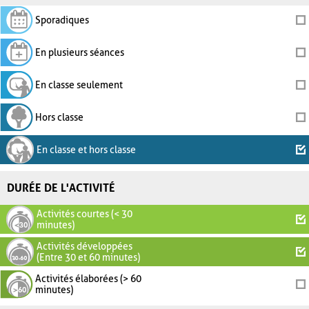
Sporadiques
En plusieurs séances
En classe seulement
Hors classe
En classe et hors classe
DURÉE DE L'ACTIVITÉ
Activités courtes (< 30
minutes)
Activités développées
(Entre 30 et 60 minutes)
Activités élaborées (> 60
minutes)