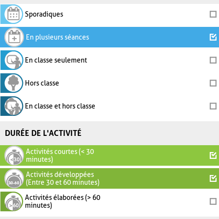
Sporadiques
En plusieurs séances
En classe seulement
Hors classe
En classe et hors classe
DURÉE DE L'ACTIVITÉ
Activités courtes (< 30
minutes)
Activités développées
(Entre 30 et 60 minutes)
Activités élaborées (> 60
minutes)