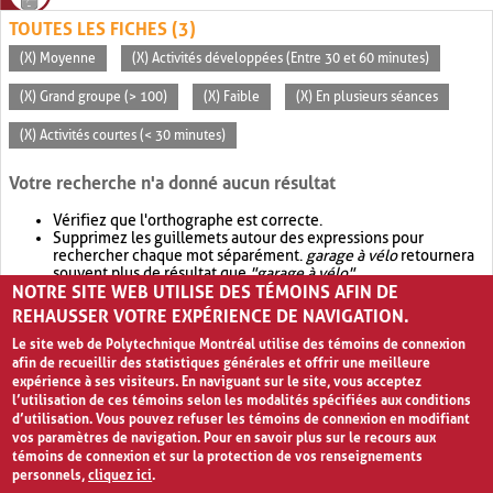
TOUTES LES FICHES (3)
(X) Moyenne
(X) Activités développées (Entre 30 et 60 minutes)
(X) Grand groupe (> 100)
(X) Faible
(X) En plusieurs séances
(X) Activités courtes (< 30 minutes)
Votre recherche n'a donné aucun résultat
Vérifiez que l'orthographe est correcte.
Supprimez les guillemets autour des expressions pour
rechercher chaque mot séparément.
garage à vélo
retournera
souvent plus de résultat que
"garage à vélo"
.
NOTRE SITE WEB UTILISE DES TÉMOINS AFIN DE
Envisagez d'élargir votre recherche avec
OR
.
garage OR vélo
retournera souvent plus de résultat que
garage à vélo
.
REHAUSSER VOTRE EXPÉRIENCE DE NAVIGATION.
Le site web de Polytechnique Montréal utilise des témoins de connexion
afin de recueillir des statistiques générales et offrir une meilleure
expérience à ses visiteurs. En naviguant sur le site, vous acceptez
l’utilisation de ces témoins selon les modalités spécifiées aux conditions
d’utilisation. Vous pouvez refuser les témoins de connexion en modifiant
vos paramètres de navigation. Pour en savoir plus sur le recours aux
témoins de connexion et sur la protection de vos renseignements
personnels,
cliquez ici
.
Avis de confidentialité et conditions d’utilisation