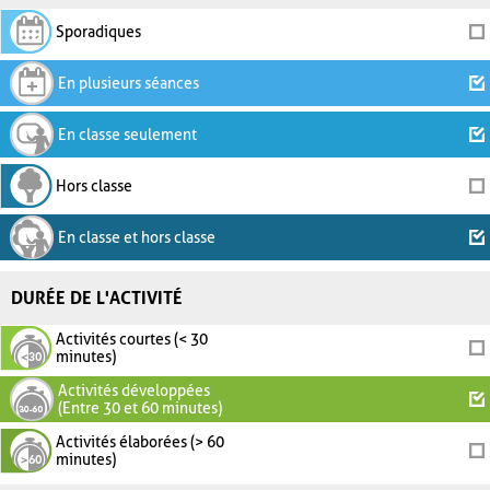
Sporadiques
En plusieurs séances
En classe seulement
Hors classe
En classe et hors classe
DURÉE DE L'ACTIVITÉ
Activités courtes (< 30
minutes)
Activités développées
(Entre 30 et 60 minutes)
Activités élaborées (> 60
minutes)