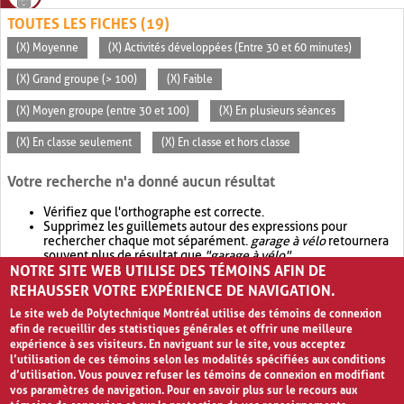
TOUTES LES FICHES (19)
(X) Moyenne
(X) Activités développées (Entre 30 et 60 minutes)
(X) Grand groupe (> 100)
(X) Faible
(X) Moyen groupe (entre 30 et 100)
(X) En plusieurs séances
(X) En classe seulement
(X) En classe et hors classe
Votre recherche n'a donné aucun résultat
Vérifiez que l'orthographe est correcte.
Supprimez les guillemets autour des expressions pour
rechercher chaque mot séparément.
garage à vélo
retournera
souvent plus de résultat que
"garage à vélo"
.
NOTRE SITE WEB UTILISE DES TÉMOINS AFIN DE
Envisagez d'élargir votre recherche avec
OR
.
garage OR vélo
retournera souvent plus de résultat que
garage à vélo
.
REHAUSSER VOTRE EXPÉRIENCE DE NAVIGATION.
Le site web de Polytechnique Montréal utilise des témoins de connexion
afin de recueillir des statistiques générales et offrir une meilleure
expérience à ses visiteurs. En naviguant sur le site, vous acceptez
l’utilisation de ces témoins selon les modalités spécifiées aux conditions
d’utilisation. Vous pouvez refuser les témoins de connexion en modifiant
vos paramètres de navigation. Pour en savoir plus sur le recours aux