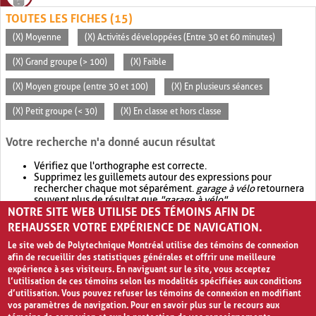
TOUTES LES FICHES (15)
(X) Moyenne
(X) Activités développées (Entre 30 et 60 minutes)
(X) Grand groupe (> 100)
(X) Faible
(X) Moyen groupe (entre 30 et 100)
(X) En plusieurs séances
(X) Petit groupe (< 30)
(X) En classe et hors classe
Votre recherche n'a donné aucun résultat
Vérifiez que l'orthographe est correcte.
Supprimez les guillemets autour des expressions pour
rechercher chaque mot séparément.
garage à vélo
retournera
souvent plus de résultat que
"garage à vélo"
.
NOTRE SITE WEB UTILISE DES TÉMOINS AFIN DE
Envisagez d'élargir votre recherche avec
OR
.
garage OR vélo
retournera souvent plus de résultat que
garage à vélo
.
REHAUSSER VOTRE EXPÉRIENCE DE NAVIGATION.
Le site web de Polytechnique Montréal utilise des témoins de connexion
afin de recueillir des statistiques générales et offrir une meilleure
expérience à ses visiteurs. En naviguant sur le site, vous acceptez
l’utilisation de ces témoins selon les modalités spécifiées aux conditions
d’utilisation. Vous pouvez refuser les témoins de connexion en modifiant
vos paramètres de navigation. Pour en savoir plus sur le recours aux