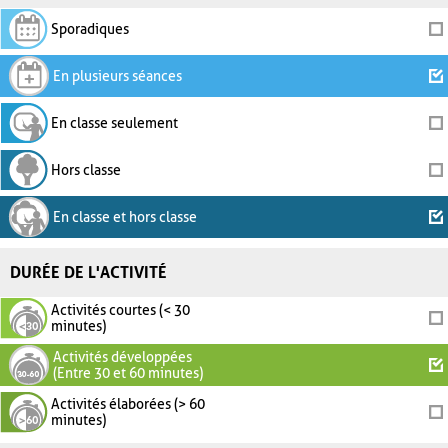
Sporadiques
En plusieurs séances
En classe seulement
Hors classe
En classe et hors classe
DURÉE DE L'ACTIVITÉ
Activités courtes (< 30
minutes)
Activités développées
(Entre 30 et 60 minutes)
Activités élaborées (> 60
minutes)