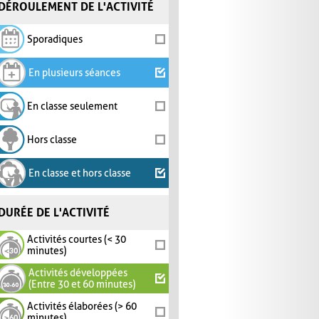
DÉROULEMENT DE L'ACTIVITÉ
Sporadiques
En plusieurs séances
En classe seulement
Hors classe
En classe et hors classe
DURÉE DE L'ACTIVITÉ
Activités courtes (< 30
minutes)
Activités développées
(Entre 30 et 60 minutes)
Activités élaborées (> 60
minutes)