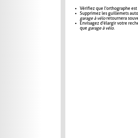
Vérifiez que l'orthographe est
Supprimez les guillemets aut
garage à vélo
retournera souve
Envisagez d'élargir votre rec
que
garage à vélo
.