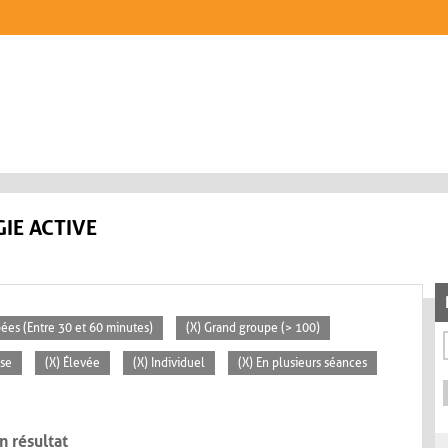
IE ACTIVE
pées (Entre 30 et 60 minutes)
(X) Grand groupe (> 100)
sse
(X) Élevée
(X) Individuel
(X) En plusieurs séances
n résultat