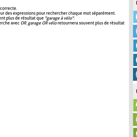
 correcte.
our des expressions pour rechercher chaque mot séparément.
nt plus de résultat que
"garage à vélo"
.
herche avec
OR
.
garage OR vélo
retournera souvent plus de résultat