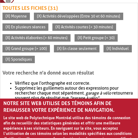
TOUTES LES FICHES (31)
(X) Moyenne
(X) Activités développées (Entre 30 et 60 minutes)
(X) En plusieurs séances
(X) Activités courtes (< 30 minutes)
(X) Activités élaborées (> 60 minutes)
(X) Petit groupe (< 30)
(X) Grand groupe (> 100)
(X) En classe seulement
(X) Individuel
(X) Sporadiques
Votre recherche n'a donné aucun résultat
Vérifiez que l'orthographe est correcte.
Supprimez les guillemets autour des expressions pour
rechercher chaque mot séparément.
garage à vélo
retournera
souvent plus de résultat que
"garage à vélo"
.
NOTRE SITE WEB UTILISE DES TÉMOINS AFIN DE
Envisagez d'élargir votre recherche avec
OR
.
garage OR vélo
retournera souvent plus de résultat que
garage à vélo
.
REHAUSSER VOTRE EXPÉRIENCE DE NAVIGATION.
Le site web de Polytechnique Montréal utilise des témoins de connexion
afin de recueillir des statistiques générales et offrir une meilleure
expérience à ses visiteurs. En naviguant sur le site, vous acceptez
l’utilisation de ces témoins selon les modalités spécifiées aux conditions