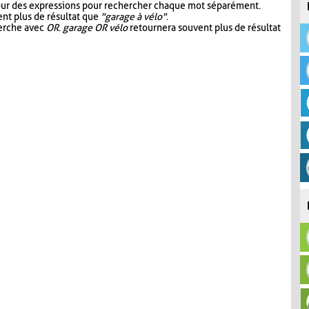
our des expressions pour rechercher chaque mot séparément.
nt plus de résultat que
"garage à vélo"
.
herche avec
OR
.
garage OR vélo
retournera souvent plus de résultat