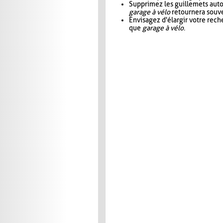
Supprimez les guillemets aut
garage à vélo
retournera souve
Envisagez d'élargir votre rec
que
garage à vélo
.