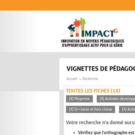
Aller au contenu principal
VIGNETTES DE PÉDAGOG
Accueil
Recherche
TOUTES LES FICHES (19)
(X) Moyenne
(X) Activités dévelop
(X) En classe et hors classe
(X) Acti
Votre recherche n'a donné aucu
Vérifiez que l'orthographe est