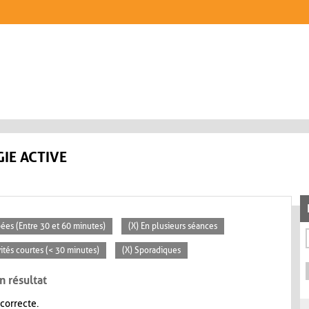
IE ACTIVE
pées (Entre 30 et 60 minutes)
(X) En plusieurs séances
vités courtes (< 30 minutes)
(X) Sporadiques
n résultat
 correcte.