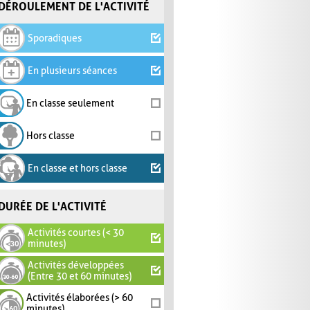
DÉROULEMENT DE L'ACTIVITÉ
Sporadiques
En plusieurs séances
En classe seulement
Hors classe
En classe et hors classe
DURÉE DE L'ACTIVITÉ
Activités courtes (< 30
minutes)
Activités développées
(Entre 30 et 60 minutes)
Activités élaborées (> 60
minutes)