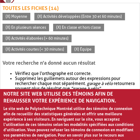
TOUTES LES FICHES (14)
(X) Moyenne
(X) Activités développées (Entre 30 et 60 minutes)
(X) En plusieurs séances
(X) En classe et hors classe
(X) Activités élaborées (> 60 minutes)
(X) Activités courtes (< 30 minutes)
(X) Équipe
Votre recherche n'a donné aucun résultat
Vérifiez que l'orthographe est correcte.
Supprimez les guillemets autour des expressions pour
rechercher chaque mot séparément.
garage à vélo
retournera
souvent plus de résultat que
"garage à vélo"
.
NOTRE SITE WEB UTILISE DES TÉMOINS AFIN DE
Envisagez d'élargir votre recherche avec
OR
.
garage OR vélo
retournera souvent plus de résultat que
garage à vélo
.
REHAUSSER VOTRE EXPÉRIENCE DE NAVIGATION.
Le site web de Polytechnique Montréal utilise des témoins de connexion
afin de recueillir des statistiques générales et offrir une meilleure
expérience à ses visiteurs. En naviguant sur le site, vous acceptez
l’utilisation de ces témoins selon les modalités spécifiées aux conditions
d’utilisation. Vous pouvez refuser les témoins de connexion en modifiant
vos paramètres de navigation. Pour en savoir plus sur le recours aux