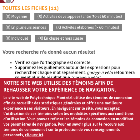
TOUTES LES FICHES (11)
(X) Moyenne
(X) Activités développées (Entre 30 et 60 minutes)
(X) En plusieurs séances
(X) Activités élaborées (> 60 minutes)
(X) Individuel
(X) En classe et hors classe
Votre recherche n'a donné aucun résultat
Vérifiez que l'orthographe est correcte.
Supprimez les guillemets autour des expressions pour
rechercher chaque mot séparément.
garage à vélo
retournera
souvent plus de résultat que
"garage à vélo"
.
NOTRE SITE WEB UTILISE DES TÉMOINS AFIN DE
Envisagez d'élargir votre recherche avec
OR
.
garage OR vélo
retournera souvent plus de résultat que
garage à vélo
.
REHAUSSER VOTRE EXPÉRIENCE DE NAVIGATION.
Le site web de Polytechnique Montréal utilise des témoins de connexion
afin de recueillir des statistiques générales et offrir une meilleure
expérience à ses visiteurs. En naviguant sur le site, vous acceptez
l’utilisation de ces témoins selon les modalités spécifiées aux conditions
d’utilisation. Vous pouvez refuser les témoins de connexion en modifiant
vos paramètres de navigation. Pour en savoir plus sur le recours aux
témoins de connexion et sur la protection de vos renseignements
personnels,
cliquez ici
.
Avis de confidentialité et conditions d’utilisation