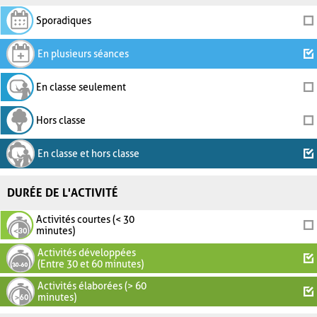
Sporadiques
En plusieurs séances
En classe seulement
Hors classe
En classe et hors classe
DURÉE DE L'ACTIVITÉ
Activités courtes (< 30
minutes)
Activités développées
(Entre 30 et 60 minutes)
Activités élaborées (> 60
minutes)