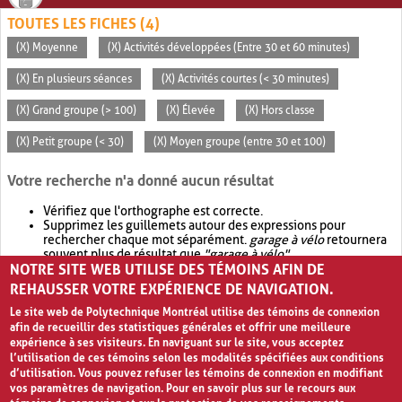
TOUTES LES FICHES (4)
(X) Moyenne
(X) Activités développées (Entre 30 et 60 minutes)
(X) En plusieurs séances
(X) Activités courtes (< 30 minutes)
(X) Grand groupe (> 100)
(X) Élevée
(X) Hors classe
(X) Petit groupe (< 30)
(X) Moyen groupe (entre 30 et 100)
Votre recherche n'a donné aucun résultat
Vérifiez que l'orthographe est correcte.
Supprimez les guillemets autour des expressions pour
rechercher chaque mot séparément.
garage à vélo
retournera
souvent plus de résultat que
"garage à vélo"
.
NOTRE SITE WEB UTILISE DES TÉMOINS AFIN DE
Envisagez d'élargir votre recherche avec
OR
.
garage OR vélo
retournera souvent plus de résultat que
garage à vélo
.
REHAUSSER VOTRE EXPÉRIENCE DE NAVIGATION.
Le site web de Polytechnique Montréal utilise des témoins de connexion
afin de recueillir des statistiques générales et offrir une meilleure
expérience à ses visiteurs. En naviguant sur le site, vous acceptez
l’utilisation de ces témoins selon les modalités spécifiées aux conditions
d’utilisation. Vous pouvez refuser les témoins de connexion en modifiant
vos paramètres de navigation. Pour en savoir plus sur le recours aux