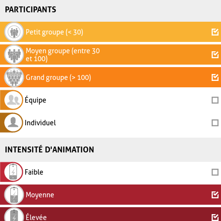
PARTICIPANTS
Petit groupe (< 30)
Moyen groupe (entre 30
et 100)
Grand groupe (> 100)
Équipe
Individuel
INTENSITÉ D'ANIMATION
Faible
Moyenne
Élevée