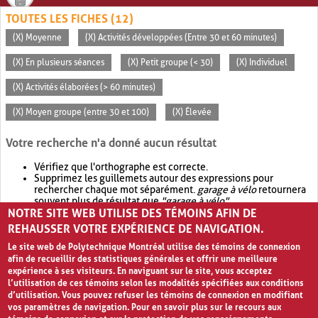
TOUTES LES FICHES (12)
(X) Moyenne
(X) Activités développées (Entre 30 et 60 minutes)
(X) En plusieurs séances
(X) Petit groupe (< 30)
(X) Individuel
(X) Activités élaborées (> 60 minutes)
(X) Moyen groupe (entre 30 et 100)
(X) Élevée
Votre recherche n'a donné aucun résultat
Vérifiez que l'orthographe est correcte.
Supprimez les guillemets autour des expressions pour
rechercher chaque mot séparément.
garage à vélo
retournera
souvent plus de résultat que
"garage à vélo"
.
NOTRE SITE WEB UTILISE DES TÉMOINS AFIN DE
Envisagez d'élargir votre recherche avec
OR
.
garage OR vélo
retournera souvent plus de résultat que
garage à vélo
.
REHAUSSER VOTRE EXPÉRIENCE DE NAVIGATION.
Le site web de Polytechnique Montréal utilise des témoins de connexion
afin de recueillir des statistiques générales et offrir une meilleure
expérience à ses visiteurs. En naviguant sur le site, vous acceptez
l’utilisation de ces témoins selon les modalités spécifiées aux conditions
d’utilisation. Vous pouvez refuser les témoins de connexion en modifiant
vos paramètres de navigation. Pour en savoir plus sur le recours aux