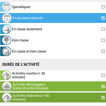
Sporadiques
En plusieurs séances
En classe seulement
Hors classe
En classe et hors classe
DURÉE DE L'ACTIVITÉ
Activités courtes (< 30
minutes)
Activités développées
(Entre 30 et 60 minutes)
Activités élaborées (> 60
minutes)