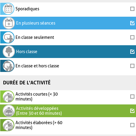
Sporadiques
En plusieurs séances
En classe seulement
Hors classe
En classe et hors classe
DURÉE DE L'ACTIVITÉ
Activités courtes (< 30
minutes)
Activités développées
(Entre 30 et 60 minutes)
Activités élaborées (> 60
minutes)