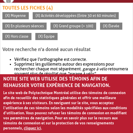
TOUTES LES FICHES (4)
(X) Moyenne
(X) Activités développées (Entre 30 et 60 minutes)
(X) En plusieurs séances
(X) Grand groupe (> 100)
(X) Élevée
(X) Hors classe
(X) Équipe
Votre recherche n'a donné aucun résultat
Vérifiez que l'orthographe est correcte.
Supprimez les guillemets autour des expressions pour
rechercher chaque mot séparément.
garage à vélo
retournera
souvent plus de résultat que
"garage à vélo"
.
NOTRE SITE WEB UTILISE DES TÉMOINS AFIN DE
Envisagez d'élargir votre recherche avec
OR
.
garage OR vélo
retournera souvent plus de résultat que
garage à vélo
.
REHAUSSER VOTRE EXPÉRIENCE DE NAVIGATION.
Le site web de Polytechnique Montréal utilise des témoins de connexion
afin de recueillir des statistiques générales et offrir une meilleure
expérience à ses visiteurs. En naviguant sur le site, vous acceptez
l’utilisation de ces témoins selon les modalités spécifiées aux conditions
d’utilisation. Vous pouvez refuser les témoins de connexion en modifiant
vos paramètres de navigation. Pour en savoir plus sur le recours aux
témoins de connexion et sur la protection de vos renseignements
personnels,
cliquez ici
.
Avis de confidentialité et conditions d’utilisation