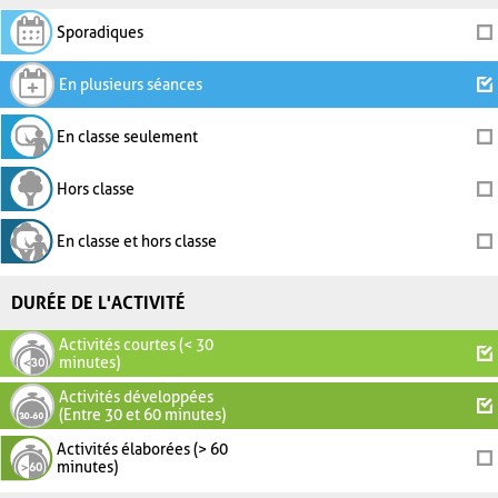
Sporadiques
En plusieurs séances
En classe seulement
Hors classe
En classe et hors classe
DURÉE DE L'ACTIVITÉ
Activités courtes (< 30
minutes)
Activités développées
(Entre 30 et 60 minutes)
Activités élaborées (> 60
minutes)