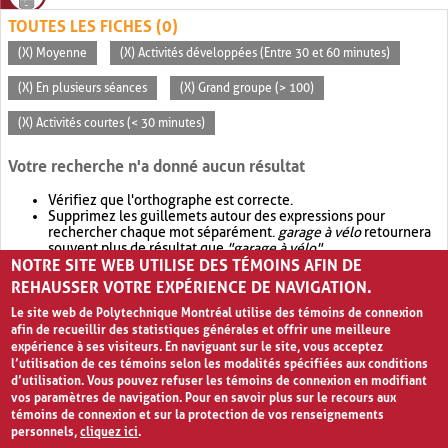
TOUTES LES FICHES (0)
(X) Moyenne
(X) Activités développées (Entre 30 et 60 minutes)
(X) En plusieurs séances
(X) Grand groupe (> 100)
(X) Activités courtes (< 30 minutes)
Votre recherche n'a donné aucun résultat
Vérifiez que l'orthographe est correcte.
Supprimez les guillemets autour des expressions pour
rechercher chaque mot séparément.
garage à vélo
retournera
souvent plus de résultat que
"garage à vélo"
.
NOTRE SITE WEB UTILISE DES TÉMOINS AFIN DE
Envisagez d'élargir votre recherche avec
OR
.
garage OR vélo
retournera souvent plus de résultat que
garage à vélo
.
REHAUSSER VOTRE EXPÉRIENCE DE NAVIGATION.
Le site web de Polytechnique Montréal utilise des témoins de connexion
afin de recueillir des statistiques générales et offrir une meilleure
expérience à ses visiteurs. En naviguant sur le site, vous acceptez
l’utilisation de ces témoins selon les modalités spécifiées aux conditions
d’utilisation. Vous pouvez refuser les témoins de connexion en modifiant
vos paramètres de navigation. Pour en savoir plus sur le recours aux
témoins de connexion et sur la protection de vos renseignements
personnels,
cliquez ici
.
Avis de confidentialité et conditions d’utilisation