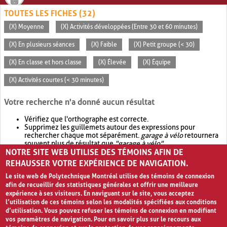
TOUTES LES FICHES (32)
(X) Moyenne
(X) Activités développées (Entre 30 et 60 minutes)
(X) En plusieurs séances
(X) Faible
(X) Petit groupe (< 30)
(X) En classe et hors classe
(X) Élevée
(X) Équipe
(X) Activités courtes (< 30 minutes)
Votre recherche n'a donné aucun résultat
Vérifiez que l'orthographe est correcte.
Supprimez les guillemets autour des expressions pour
rechercher chaque mot séparément.
garage à vélo
retournera
souvent plus de résultat que
"garage à vélo"
.
NOTRE SITE WEB UTILISE DES TÉMOINS AFIN DE
Envisagez d'élargir votre recherche avec
OR
.
garage OR vélo
retournera souvent plus de résultat que
garage à vélo
.
REHAUSSER VOTRE EXPÉRIENCE DE NAVIGATION.
Le site web de Polytechnique Montréal utilise des témoins de connexion
afin de recueillir des statistiques générales et offrir une meilleure
expérience à ses visiteurs. En naviguant sur le site, vous acceptez
l’utilisation de ces témoins selon les modalités spécifiées aux conditions
d’utilisation. Vous pouvez refuser les témoins de connexion en modifiant
vos paramètres de navigation. Pour en savoir plus sur le recours aux