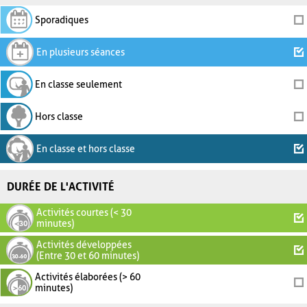
Sporadiques
En plusieurs séances
En classe seulement
Hors classe
En classe et hors classe
DURÉE DE L'ACTIVITÉ
Activités courtes (< 30
minutes)
Activités développées
(Entre 30 et 60 minutes)
Activités élaborées (> 60
minutes)