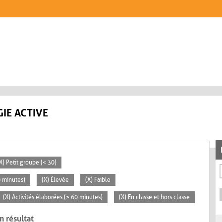
IE ACTIVE
X) Petit groupe (< 30)
0 minutes)
(X) Élevée
(X) Faible
(X) Activités élaborées (> 60 minutes)
(X) En classe et hors classe
n résultat