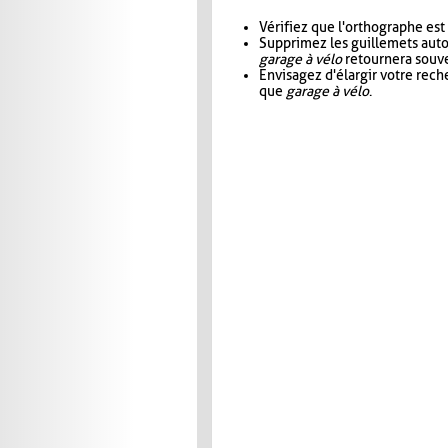
Vérifiez que l'orthographe est
Supprimez les guillemets aut
garage à vélo
retournera souve
Envisagez d'élargir votre rec
que
garage à vélo
.