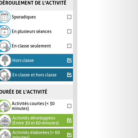
DÉROULEMENT DE L'ACTIVITÉ
Sporadiques
En plusieurs séances
En classe seulement
Hors classe
En classe et hors classe
DURÉE DE L'ACTIVITÉ
Activités courtes (< 30
minutes)
Activités développées
(Entre 30 et 60 minutes)
Activités élaborées (> 60
minutes)