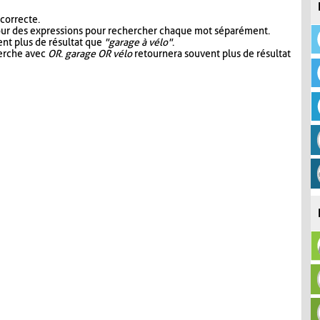
 correcte.
our des expressions pour rechercher chaque mot séparément.
nt plus de résultat que
"garage à vélo"
.
herche avec
OR
.
garage OR vélo
retournera souvent plus de résultat