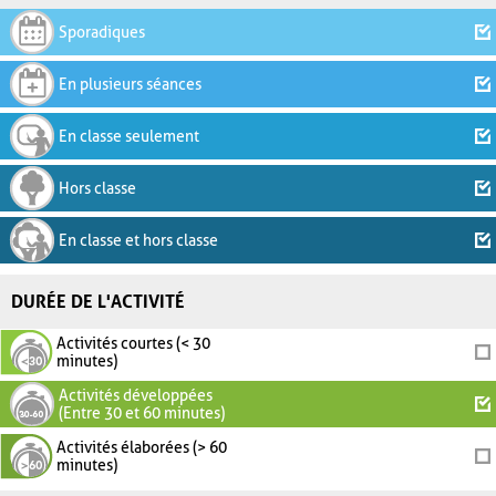
Sporadiques
En plusieurs séances
En classe seulement
Hors classe
En classe et hors classe
DURÉE DE L'ACTIVITÉ
Activités courtes (< 30
minutes)
Activités développées
(Entre 30 et 60 minutes)
Activités élaborées (> 60
minutes)