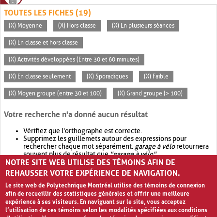
TOUTES LES FICHES (19)
(X) Moyenne
(X) Hors classe
(X) En plusieurs séances
(X) En classe et hors classe
(X) Activités développées (Entre 30 et 60 minutes)
(X) En classe seulement
(X) Sporadiques
(X) Faible
(X) Moyen groupe (entre 30 et 100)
(X) Grand groupe (> 100)
Votre recherche n'a donné aucun résultat
Vérifiez que l'orthographe est correcte.
Supprimez les guillemets autour des expressions pour
rechercher chaque mot séparément.
garage à vélo
retournera
souvent plus de résultat que
"garage à vélo"
.
NOTRE SITE WEB UTILISE DES TÉMOINS AFIN DE
Envisagez d'élargir votre recherche avec
OR
.
garage OR vélo
retournera souvent plus de résultat que
garage à vélo
.
REHAUSSER VOTRE EXPÉRIENCE DE NAVIGATION.
Le site web de Polytechnique Montréal utilise des témoins de connexion
afin de recueillir des statistiques générales et offrir une meilleure
expérience à ses visiteurs. En naviguant sur le site, vous acceptez
l’utilisation de ces témoins selon les modalités spécifiées aux conditions