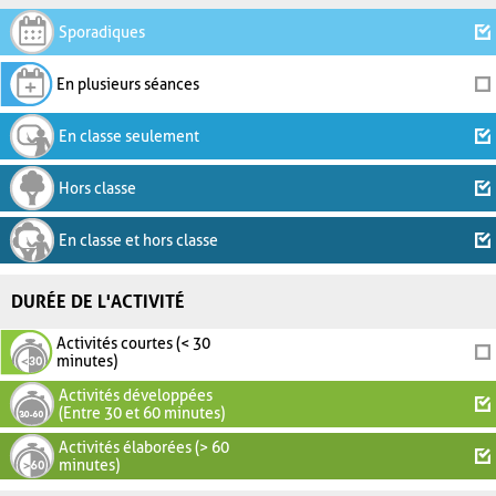
Sporadiques
En plusieurs séances
En classe seulement
Hors classe
En classe et hors classe
DURÉE DE L'ACTIVITÉ
Activités courtes (< 30
minutes)
Activités développées
(Entre 30 et 60 minutes)
Activités élaborées (> 60
minutes)