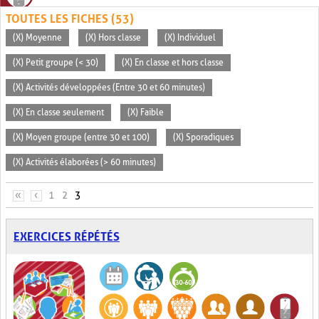
TOUTES LES FICHES (53)
(X) Moyenne
(X) Hors classe
(X) Individuel
(X) Petit groupe (< 30)
(X) En classe et hors classe
(X) Activités développées (Entre 30 et 60 minutes)
(X) En classe seulement
(X) Faible
(X) Moyen groupe (entre 30 et 100)
(X) Sporadiques
(X) Activités élaborées (> 60 minutes)
PAGES
«
‹
1
2
3
EXERCICES RÉPÉTÉS